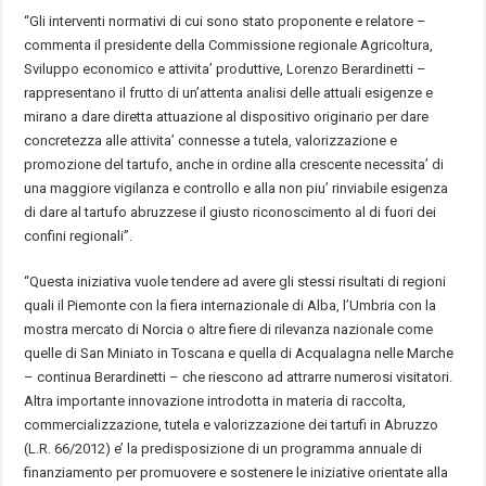
“Gli interventi normativi di cui sono stato proponente e relatore –
commenta il presidente della Commissione regionale Agricoltura,
Sviluppo economico e attivita’ produttive, Lorenzo Berardinetti –
rappresentano il frutto di un’attenta analisi delle attuali esigenze e
mirano a dare diretta attuazione al dispositivo originario per dare
concretezza alle attivita’ connesse a tutela, valorizzazione e
promozione del tartufo, anche in ordine alla crescente necessita’ di
una maggiore vigilanza e controllo e alla non piu’ rinviabile esigenza
di dare al tartufo abruzzese il giusto riconoscimento al di fuori dei
confini regionali”.
“Questa iniziativa vuole tendere ad avere gli stessi risultati di regioni
quali il Piemonte con la fiera internazionale di Alba, l’Umbria con la
mostra mercato di Norcia o altre fiere di rilevanza nazionale come
quelle di San Miniato in Toscana e quella di Acqualagna nelle Marche
– continua Berardinetti – che riescono ad attrarre numerosi visitatori.
Altra importante innovazione introdotta in materia di raccolta,
commercializzazione, tutela e valorizzazione dei tartufi in Abruzzo
(L.R. 66/2012) e’ la predisposizione di un programma annuale di
finanziamento per promuovere e sostenere le iniziative orientate alla