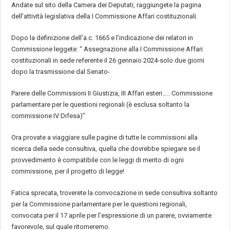
Andate sul sito della Camera dei Deputati, raggiungete la pagina
dell’attivit
à
legislativa della I Commissione Affari costituzionali.
Dopo la definizione dell
’
a.c. 1665 e l’indicazione dei relatori in
Commissione leggete:
“
Assegnazione alla I Commissione Affari
costituzionali in sede referente il 26 gennaio 2024-solo due giorni
dopo la trasmissione dal Senato-
Parere delle Commissioni II Giustizia, III Affari esteri
…
.. Commissione
parlamentare per le questioni regionali (
è
esclusa soltanto la
commissione IV Difesa)
”
Ora provate a viaggiare sulle pagine di tutte le commissioni alla
ricerca della sede consultiva, quella che dovrebbe spiegare se il
provvedimento
è
compatibile con le leggi di merito di ogni
commissione, per il progetto di legge!
Fatica sprecata, troverete la convocazione in sede consultiva soltanto
per la Commissione parlamentare per le questioni regionali,
convocata per il 17 aprile per l’espressione di un parere, ovviamente
favorevole, sul quale ritorneremo.