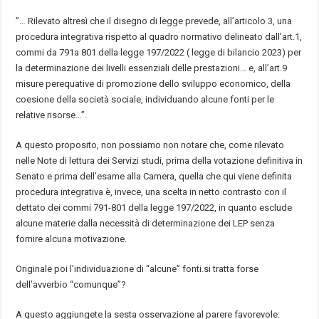
”…
Rilevato altres
ì
che il disegno di legge prevede, all’articolo 3, una
procedura integrativa rispetto al quadro normativo delineato dall
’
art.1,
commi da 791a 801 della legge 197/2022 ( legge di bilancio 2023) per
la determinazione dei livelli essenziali delle prestazioni
…
e, all
’
art.9
misure perequative di promozione dello sviluppo economico, della
coesione della societ
à
sociale, individuando
alcune
fonti per le
relative risorse
…”
.
A questo proposito, non possiamo non notare che, come rilevato
nelle Note di lettura dei Servizi studi, prima della votazione definitiva in
Senato e prima dell’esame alla Camera, quella che qui viene definita
procedura integrativa
è
, invece, una scelta in netto contrasto con il
dettato dei commi 791-801 della legge 197/2022, in quanto esclude
alcune materie dalla necessit
à
di determinazione dei LEP senza
fornire alcuna motivazione.
Originale poi l’individuazione di “alcune” fonti.si tratta forse
dell’avverbio “comunque”?
A questo aggiungete la sesta osservazione al parere favorevole: