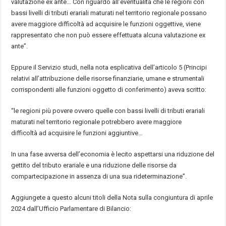
valutazione
ex ante
…
Con riguardo all’eventualit
à
che le regioni con
bassi livelli di tributi erariali maturati nel territorio regionale possano
avere maggiore difficolt
à
ad acquisire le funzioni oggettive, viene
rappresentato che non pu
ò
essere effettuata alcuna valutazione
ex
ante
”
.
Eppure il Servizio studi, nella nota esplicativa dell’articolo 5 (Principi
relativi all’attribuzione delle risorse finanziarie, umane e strumentali
corrispondenti alle funzioni oggetto di conferimento) aveva scritto:
“le regioni pi
ù
povere ovvero quelle con bassi livelli di tributi erariali
maturati nel territorio regionale potrebbero avere maggiore
difficolt
à
ad acquisire le funzioni aggiuntive
…
In una fase avversa dell’economia
è
lecito aspettarsi una riduzione del
gettito del tributo erariale e una riduzione delle risorse da
compartecipazione in assenza di una sua rideterminazione
”
.
Aggiungete a questo alcuni titoli della Nota sulla congiuntura di aprile
2024 dall’Ufficio Parlamentare di Bilancio: