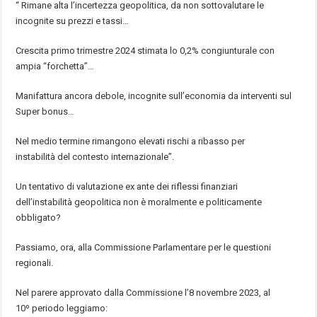
“
Rimane alta l’incertezza geopolitica, da non sottovalutare le
incognite su prezzi e tassi
…
Crescita primo trimestre 2024 stimata lo 0,2% congiunturale con
ampia “forchetta”
…
Manifattura ancora debole, incognite sull’economia da interventi sul
Super bonus
…
Nel medio termine rimangono elevati rischi a ribasso per
instabilit
à
del contesto internazionale
”
.
Un tentativo di valutazione ex ante dei riflessi finanziari
dell
’
instabilit
à
geopolitica non
è
moralmente e politicamente
obbligato?
Passiamo, ora, alla Commissione Parlamentare per le questioni
regionali.
Nel parere approvato dalla Commissione l’8 novembre 2023, al
10
º
periodo leggiamo: