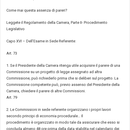
Come mai questa assenza di pareri?
Leggete il Regolamento della Camera, Parte II- Procedimento
Legislativo
Capo XVI – Dell
’
Esame in Sede Referente:
Art. 73
1.
Se il Presidente della Camera ritenga utile acquisire il parere di una
Commissione su un progetto di legge assegnato ad altra
Commissione, pu
ò
richiederlo prima che si deliberi sul progetto. La
Commissione competente pu
ò
, previo assenso del Presidente della
Camera, chiedere il parere di altre Commissioni.
Art. 79
2.
Le Commissioni in sede referente organizzano i propri lavori
secondo principi di economia procedurale
…
Il
procedimento
è
organizzato in modo tale da assicurare che esso si
concluda almeno 48 ore prima della data stabilita nel calendario dei