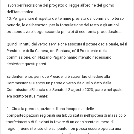
lavori per l’iscrizione del progetto di legge all’ordine del giorno
dell
’
Assemblea.
10. Per garantire il rispetto del termine previsto dal comma uno terzo
periodo, le deliberazioni per la formulazione del testo e gli articoli
possono avere luogo secondo principi di economia procedurale
…
.
Quindi, in virt
ù
del verbo servile che assicura il potere decisionale, n
é
il
Presidente della Camera, on. Fontana, n
é
il Presidente della
commissione, on. Nazario Pagano hanno ritenuto necessario
richiedere questi pareri.
Evidentemente, per i due Presidenti
è
superfluo chiedere alla
Commissione Bilancio un parere diverso da quello dato dalla
Commissione Bilancio del Senato il 2 agosto 2023, parere nel quale
era scritto testualmente:
“
…
Circa la preoccupazione di una incapienza delle
compartecipazioni regionali sui tributi statali nell’ipotesi di massiccio
trasferimento di funzioni in favore di un consistente numero di
regioni, viene ritenuto che sul punto non possa essere operata una