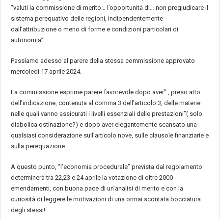
“valuti la commissione di merito
…
l’opportunit
à
di
…
non pregiudicare il
sistema perequativo delle regioni, indipendentemente
dall’attribuzione o meno di forme e condizioni particolari di
autonomia
”
.
Passiamo adesso al parere della stessa commissione approvato
mercoled
ì
17 aprile 2024.
La commissione esprime parere favorevole dopo aver
”
.,.preso atto
dell’indicazione, contenuta al comma 3 dell’articolo 3, delle materie
nelle quali vanno assicurati i livelli essenziali delle prestazioni
”
( solo
diabolica ostinazione?) e dopo aver elegantemente scansato una
qualsiasi considerazione sull’articolo nove, sulle clausole finanziarie e
sulla perequazione.
A questo punto, “l’economia procedurale” prevista dal regolamento
determiner
à
tra 22,23 e 24 aprile la votazione di oltre 2000
emendamenti, con buona pace di un’analisi di merito e con la
curiosit
à
di leggere le motivazioni di una ormai scontata bocciatura
degli stessi!