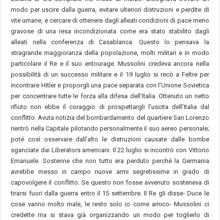
modo per uscire dalla guerra, evitare ulteriori distruzioni e perdite di
vite umane, e cercare di ottenere dagli alleati condizioni di pace meno
gravose di una resa incondizionata come era stato stabilito dagli
alleati nella conferenza di Casablanca. Questo lo pensava la
stragrande maggioranza della popolazione, molti militari e in modo
particolare il Re e il suo entourage. Mussolini credeva ancora nella
possibilità di un successo militare e il 19 luglio si recò a Feltre per
incontrare Hitler e proporgli una pace separata con l’Unione Sovietica
per concentrare tutte le forza alla difesa dell’Italia. Ottenuto un netto
rifiuto non ebbe il coraggio di prospettargli l’uscita dell’Italia dal
conflitto. Avuta notizia del bombardamento del quartiere San Lorenzo
rientrò nella Capitale pilotando personalmente il suo aereo personale;
poté così osservare dall’alto le distruzioni causate dalle bombe
sganciate dai Liberators americani. Il 22 luglio si incontrò con Vittorio
Emanuele. Sostenne che non tutto era perduto perché la Germania
avrebbe messo in campo nuove armi segretissime in grado di
capovolgere il conflitto. Se questo non fosse avvenuto sosteneva di
tirarsi fuori dalla guerra entro il 15 settembre. Il Re gli disse- Duce le
cose vanno molto male, le resto solo io come amico- Mussolini ci
credette ma si stava già organizzando un modo per toglierlo di