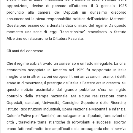
opposizioni, decise di passare all’attacco. Il 3 gennaio 1925
pronunciò alla camera dei Deputati un durissimo discorso
assumendosi la piena responsabilità politica dell’omicidio Matteotti.
Questa può essere considerata la data di inizio del regime. Da questo
momento una serie di leggi “fascistissime” stravolsero lo Statuto
Albertino ed istaurarono la Dittatura Fascista.
Gli anni del consenso
Che il regime abbia trovato un consenso è un fatto innegabile. La crisi
economica scoppiata in America nel 1929 fu sopportata in Italia
meglio che in altre nazioni europee. I treni arrivavano in orario, i delitti
erano in diminuzione, il prestigio dell’Italia all’estero era in crescita. Su
queste notizie assimilate dal grande pubblico c’era un rigido
controllo della stampa nazionale. Ma alcune realizzazioni come
Ospedali, sanatori, Università, Consiglio Superiore delle Ricerche,
Istituto Ricostruzioni Industriali, Opera Nazionale Maternità e Infanzia,
Colonie Estive per i Bambini, prosciugamento di paludi, fondazioni di
città , trasvolate trans atlantiche di idrovolanti e successi sportivi
erano fatti reali molto ben amplificati dalla propaganda che si serviva