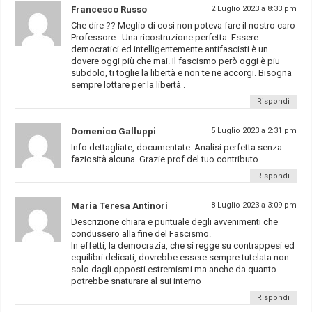
Francesco Russo
2 Luglio 2023 a 8:33 pm
Che dire ?? Meglio di così non poteva fare il nostro caro
Professore . Una ricostruzione perfetta. Essere
democratici ed intelligentemente antifascisti è un
dovere oggi più che mai. Il fascismo però oggi è piu
subdolo, ti toglie la libertà e non te ne accorgi. Bisogna
sempre lottare per la libertà .
Rispondi
Domenico Galluppi
5 Luglio 2023 a 2:31 pm
Info dettagliate, documentate. Analisi perfetta senza
faziosità alcuna. Grazie prof del tuo contributo.
Rispondi
Maria Teresa Antinori
8 Luglio 2023 a 3:09 pm
Descrizione chiara e puntuale degli avvenimenti che
condussero alla fine del Fascismo.
In effetti, la democrazia, che si regge su contrappesi ed
equilibri delicati, dovrebbe essere sempre tutelata non
solo dagli opposti estremismi ma anche da quanto
potrebbe snaturare al sui interno
Rispondi