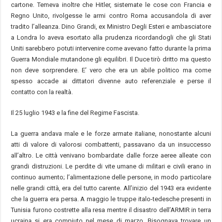
cartone. Temeva inoltre che Hitler, sistemate le cose con Francia e
Regno Unito, rivolgesse le armi contro Roma accusandola di aver
tradito l’alleanza. Dino Grandi, ex Ministro Degli Esteri e ambasciatore
a Londra lo aveva esortato alla prudenza ricordandogli che gli Stati
Uniti sarebbero potuti intervenire come avevano fatto durante la prima
Guerra Mondiale mutandone gli equilibri. Il Duce tirò dritto ma questo
non deve sorprendere. E’ vero che era un abile politico ma come
spesso accade ai dittatori divenne auto referenziale e perse il
contatto con la realtà.
Il 25 luglio 1943 e la fine del Regime Fascista.
La guerra andava male e le forze armate italiane, nonostante alcuni
atti di valore di valorosi combattenti, passavano da un insuccesso
all’altro. Le città venivano bombardate dalle forze aeree alleate con
grandi distruzioni. Le perdite di vite umane di militari e civili erano in
continuo aumento; l’alimentazione delle persone, in modo particolare
nelle grandi città, era del tutto carente. All’inizio del 1943 era evidente
che la guerra era persa. A maggio le truppe italo-tedesche presenti in
Tunisia furono costrette alla resa mentre il disastro dell’ARMIR in terra
ucraina si era compiuto nel mese di marzo. Bisognava trovare un