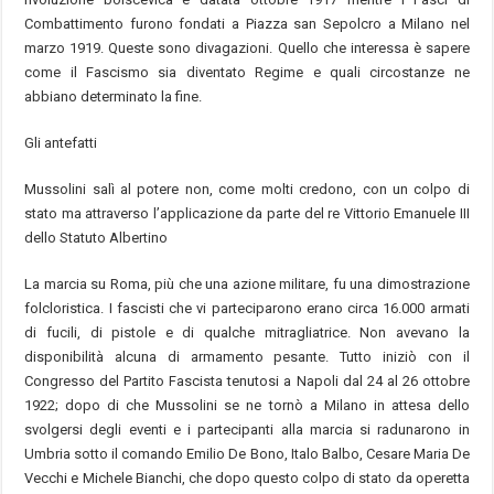
Combattimento furono fondati a Piazza san Sepolcro a Milano nel
marzo 1919. Queste sono divagazioni. Quello che interessa è sapere
come il Fascismo sia diventato Regime e quali circostanze ne
abbiano determinato la fine.
Gli antefatti
Mussolini salì al potere non, come molti credono, con un colpo di
stato ma attraverso l’applicazione da parte del re Vittorio Emanuele III
dello Statuto Albertino
La marcia su Roma, più che una azione militare, fu una dimostrazione
folcloristica. I fascisti che vi parteciparono erano circa 16.000 armati
di fucili, di pistole e di qualche mitragliatrice. Non avevano la
disponibilità alcuna di armamento pesante. Tutto iniziò con il
Congresso del Partito Fascista tenutosi a Napoli dal 24 al 26 ottobre
1922; dopo di che Mussolini se ne tornò a Milano in attesa dello
svolgersi degli eventi e i partecipanti alla marcia si radunarono in
Umbria sotto il comando Emilio De Bono, Italo Balbo, Cesare Maria De
Vecchi e Michele Bianchi, che dopo questo colpo di stato da operetta