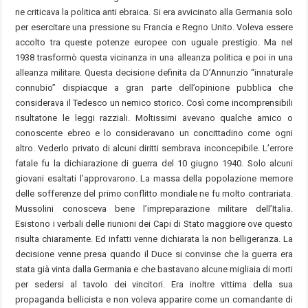
ne criticava la politica anti ebraica. Si era avvicinato alla Germania solo
per esercitare una pressione su Francia e Regno Unito. Voleva essere
accolto tra queste potenze europee con uguale prestigio. Ma nel
1938 trasformò questa vicinanza in una alleanza politica e poi in una
alleanza militare. Questa decisione definita da D’Annunzio “innaturale
connubio” dispiacque a gran parte dell’opinione pubblica che
considerava il Tedesco un nemico storico. Così come incomprensibili
risultatone le leggi razziali. Moltissimi avevano qualche amico o
conoscente ebreo e lo consideravano un concittadino come ogni
altro. Vederlo privato di alcuni diritti sembrava inconcepibile. L’errore
fatale fu la dichiarazione di guerra del 10 giugno 1940. Solo alcuni
giovani esaltati l’approvarono. La massa della popolazione memore
delle sofferenze del primo conflitto mondiale ne fu molto contrariata.
Mussolini conosceva bene l’impreparazione militare dell’Italia.
Esistono i verbali delle riunioni dei Capi di Stato maggiore ove questo
risulta chiaramente. Ed infatti venne dichiarata la non belligeranza. La
decisione venne presa quando il Duce si convinse che la guerra era
stata già vinta dalla Germania e che bastavano alcune migliaia di morti
per sedersi al tavolo dei vincitori. Era inoltre vittima della sua
propaganda bellicista e non voleva apparire come un comandante di