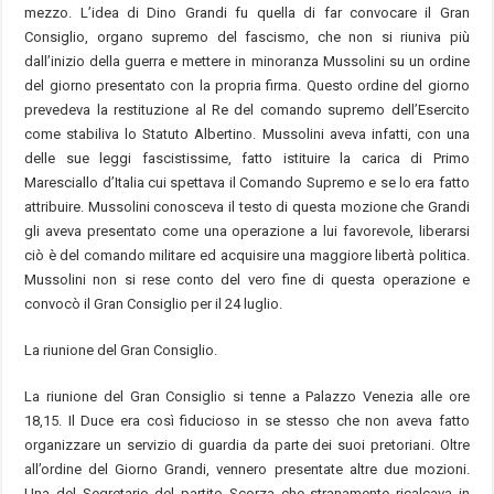
mezzo. L’idea di Dino Grandi fu quella di far convocare il Gran
Consiglio, organo supremo del fascismo, che non si riuniva più
dall’inizio della guerra e mettere in minoranza Mussolini su un ordine
del giorno presentato con la propria firma. Questo ordine del giorno
prevedeva la restituzione al Re del comando supremo dell’Esercito
come stabiliva lo Statuto Albertino. Mussolini aveva infatti, con una
delle sue leggi fascistissime, fatto istituire la carica di Primo
Maresciallo d’Italia cui spettava il Comando Supremo e se lo era fatto
attribuire. Mussolini conosceva il testo di questa mozione che Grandi
gli aveva presentato come una operazione a lui favorevole, liberarsi
ciò è del comando militare ed acquisire una maggiore libertà politica.
Mussolini non si rese conto del vero fine di questa operazione e
convocò il Gran Consiglio per il 24 luglio.
La riunione del Gran Consiglio.
La riunione del Gran Consiglio si tenne a Palazzo Venezia alle ore
18,15. Il Duce era così fiducioso in se stesso che non aveva fatto
organizzare un servizio di guardia da parte dei suoi pretoriani. Oltre
all’ordine del Giorno Grandi, vennero presentate altre due mozioni.
Una del Segretario del partito Scorza che stranamente ricalcava in