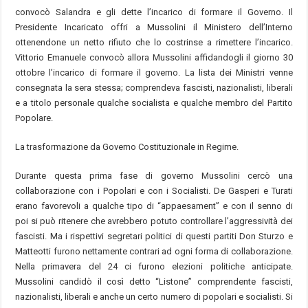
convocò Salandra e gli dette l’incarico di formare il Governo. Il
Presidente Incaricato offri a Mussolini il Ministero dell’Interno
ottenendone un netto rifiuto che lo costrinse a rimettere l’incarico.
Vittorio Emanuele convocò allora Mussolini affidandogli il giorno 30
ottobre l’incarico di formare il governo. La lista dei Ministri venne
consegnata la sera stessa; comprendeva fascisti, nazionalisti, liberali
e a titolo personale qualche socialista e qualche membro del Partito
Popolare.
La trasformazione da Governo Costituzionale in Regime.
Durante questa prima fase di governo Mussolini cercò una
collaborazione con i Popolari e con i Socialisti. De Gasperi e Turati
erano favorevoli a qualche tipo di “appaesament” e con il senno di
poi si può ritenere che avrebbero potuto controllare l’aggressività dei
fascisti. Ma i rispettivi segretari politici di questi partiti Don Sturzo e
Matteotti furono nettamente contrari ad ogni forma di collaborazione.
Nella primavera del 24 ci furono elezioni politiche anticipate.
Mussolini candidò il così detto “Listone” comprendente fascisti,
nazionalisti, liberali e anche un certo numero di popolari e socialisti. Si