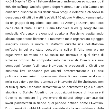
votò il 6 aprile 1924 e il listone ebbe un grande successo superando il
60% dei suffragi. Qualche giorno dopo Matteotti tenne alla Camera un
durissimo discorso in cui denunciava brogli e violenze e chiedeva la
decadenza di tutti gli eletti fascisti. Il 10 giugno Matteotti venne rapito
da un gruppo di squadristi capitanati da Amerigo Dumini, una testa
calda che durante la Prima Guerra Mondiale si era guadagnato una
medaglia d’argento e aveva poi aderito al Fascismo capitanando
alcune squadracce fiorentine. Il rapimento male organizzato e peggio
eseguito causò la morte di Matteotti durante una colluttazione
nell’auto in cui era stato costretto a salire. Il fatto non era né
organizzato né voluto da Mussolini ma rientrava in quel clima di
violenze proprio del comportamento dei fascisti. Dumini e i suoi
compagni furono facilmente individuati e processati a Chieti ove
subirono lievi condanne per omicidi preterintenzionale. La crisi
politica che ne derivò fu gravissima. Mussolini era come paralizzato
nella sua azione politica e temeva un intervento del Re che invece non
ci fu in quanto il monarca si manteneva prudentemente ligio a quanto
stabiliva lo Statuto Albertino. Le opposizioni invece di incalzare il
Governo commisero il grave errore di ritirarsi sdegnosamente dai
lavori parlamentari iniziando quel periodo definito come l’Aventino.
Dopo mesi di dubbi Mussolini, considerata la inconsistenza delle