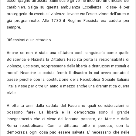
accompagnò all’uscita. Sulle scale gli venne incontro un ufficiale dei
carabinieri. Salga su questa ambulanza Eccellenza –disse- è per
proteggerla da eventuali violenze- Invece era l’esecuzione dell’arresto
già programmato. Alle 17.30 il Regime Fascista era caduto per
sempre.
Riflessioni di un cittadino
Anche se non è stata una dittatura così sanguinaria come quelle
Bolscevica e Nazista la Dittatura Fascista porta la responsabilità di
violenze, uccisioni, soppressione della libertà e distruzioni materiali e
morali. Neanche la caduta fermò il disastro in cui aveva portato il
paese perché con la costituzione della Repubblica Sociale Italiana
l’Italia visse per oltre un anno e mezzo anche una drammatica guerra
civile.
A ottanta anni dalla caduta del Fascismo quali considerazioni si
possono fare? La libertà e la democrazia sono il grande
insegnamento che ci viene dal lontano passato, da Atene e dalla
Roma repubblicana. Con la dittatura tutto è perduto, con la
democrazia ogni cosa può essere salvata. E’ necessario che nelle