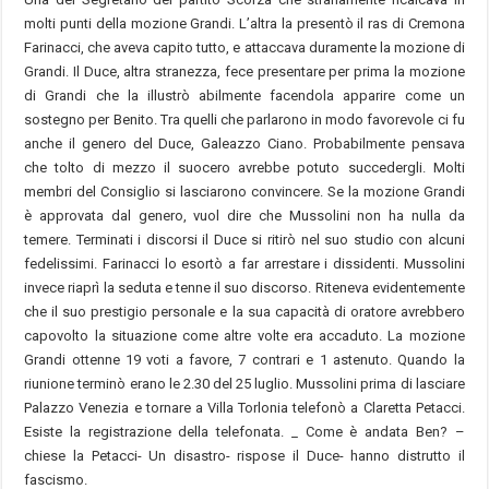
molti punti della mozione Grandi. L’altra la presentò il ras di Cremona
Farinacci, che aveva capito tutto, e attaccava duramente la mozione di
Grandi. Il Duce, altra stranezza, fece presentare per prima la mozione
di Grandi che la illustrò abilmente facendola apparire come un
sostegno per Benito. Tra quelli che parlarono in modo favorevole ci fu
anche il genero del Duce, Galeazzo Ciano. Probabilmente pensava
che tolto di mezzo il suocero avrebbe potuto succedergli. Molti
membri del Consiglio si lasciarono convincere. Se la mozione Grandi
è approvata dal genero, vuol dire che Mussolini non ha nulla da
temere. Terminati i discorsi il Duce si ritirò nel suo studio con alcuni
fedelissimi. Farinacci lo esortò a far arrestare i dissidenti. Mussolini
invece riaprì la seduta e tenne il suo discorso. Riteneva evidentemente
che il suo prestigio personale e la sua capacità di oratore avrebbero
capovolto la situazione come altre volte era accaduto. La mozione
Grandi ottenne 19 voti a favore, 7 contrari e 1 astenuto. Quando la
riunione terminò erano le 2.30 del 25 luglio. Mussolini prima di lasciare
Palazzo Venezia e tornare a Villa Torlonia telefonò a Claretta Petacci.
Esiste la registrazione della telefonata. _ Come è andata Ben? –
chiese la Petacci- Un disastro- rispose il Duce- hanno distrutto il
fascismo.