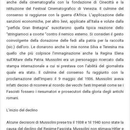
anche della cinematografia con la fondazione di Cinecittà e la
istituzione del Festival Cinematografico di Venezia. Il culmine del
consenso si raggiunse con la guerra d’Africa. L’applicazione delle
sanzioni economiche, per altro lievi, applicate all’Italia e volute dalla
“perfida Gran Bretagna” suscitarono quella tipica reazione dello
“stringiamoci a coorte “contro il nemico esterno. Si consideri il gesto
coinvolgente della donazione delle fedi alla patria per la raccolta
(sic.) dell’oro. Le donarono anche le mie nonne Silva e Teresina ma
quello che più colpisce l’immaginazione anche la Regina Elena
sull’Altare della Patria. Mussolini era un personaggio ricercato dalla
stampa internazionale a cui si prestava con l’abilità del giornalista
quale era stato. Il culmine del consenso fu raggiunto con la
proclamazione dell’Impero il 9 maggio del 1936. Mussolini aveva
infatti deciso di ricorrere al ricordo dei vecchi fasti Imperiali come se i
Fascisti fossero i riesumatori e prosecutori della gloria degli antichi
romani.
L’inizio del declino
Alcune decisioni di Mussolini prese tra il 1938 e 1il 1940 sono state la
causa del declino del Regime Fascista. Mussolini non stimava Hitler e