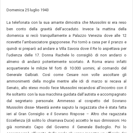
Domenica 25 luglio 1943
La telefonata con la sua amante dimostra che Mussolini si era reso
ben conto della gravità dell’accaduto. Invece la mattina della
domenica si recò tranquillamente a Palazzo Venezia dove alle 12
ricevette l’ambasciatore giapponese. Poi tornò a casa per il pranzo e
quindi si preparò ad andare a Villa Savoia dove il Re lo aspettava per
l’udienza delle 17. Donna Rachele lo consigliò di non andarci o
almeno di andarci potentemente scortato. A Roma erano infatti
acquartierate le milizie M forti di 10.000 uomini, al comando del
Generale Galbiati. Così come Cesare non volle ascoltare gli
ammonimenti della moglie mentre alle idi di marzo si recava al
Senato, allo steso modo fece Mussolini recandosi all’incontro con il
Re soltanto con la sua macchina guidata dall’autista e accompagnato
dal segretario personale. Ammesso al cospetto del Sovrano
Mussolini disse- Maestà avrete saputo la ragazzata che è stata fatta
ieri al Gran Consiglio e il Sovrano Rispose – Altro che ragazzata
Eccellenza (di solito lo chiamava Duce) accetto le suo dimissioni. Ho
già nominato Capo del Governo il Generale Badoglio. Poi lo