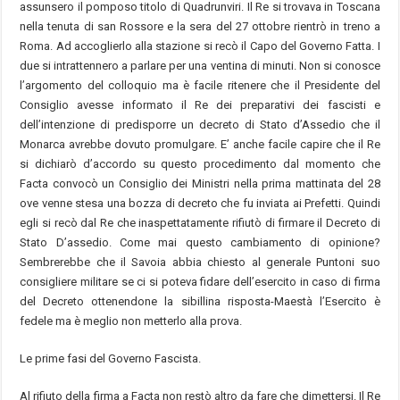
assunsero il pomposo titolo di Quadrunviri. Il Re si trovava in Toscana
nella tenuta di san Rossore e la sera del 27 ottobre rientrò in treno a
Roma. Ad accoglierlo alla stazione si recò il Capo del Governo Fatta. I
due si intrattennero a parlare per una ventina di minuti. Non si conosce
l’argomento del colloquio ma è facile ritenere che il Presidente del
Consiglio avesse informato il Re dei preparativi dei fascisti e
dell’intenzione di predisporre un decreto di Stato d’Assedio che il
Monarca avrebbe dovuto promulgare. E’ anche facile capire che il Re
si dichiarò d’accordo su questo procedimento dal momento che
Facta convocò un Consiglio dei Ministri nella prima mattinata del 28
ove venne stesa una bozza di decreto che fu inviata ai Prefetti. Quindi
egli si recò dal Re che inaspettatamente rifiutò di firmare il Decreto di
Stato D’assedio. Come mai questo cambiamento di opinione?
Sembrerebbe che il Savoia abbia chiesto al generale Puntoni suo
consigliere militare se ci si poteva fidare dell’esercito in caso di firma
del Decreto ottenendone la sibillina risposta-Maestà l’Esercito è
fedele ma è meglio non metterlo alla prova.
Le prime fasi del Governo Fascista.
Al rifiuto della firma a Facta non restò altro da fare che dimettersi. Il Re