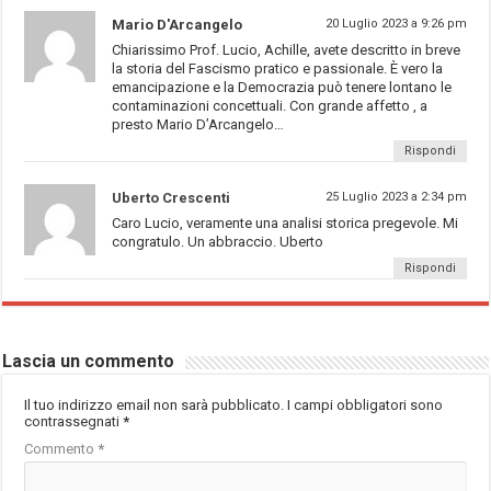
Mario D'Arcangelo
20 Luglio 2023 a 9:26 pm
Chiarissimo Prof. Lucio, Achille, avete descritto in breve
la storia del Fascismo pratico e passionale. È vero la
emancipazione e la Democrazia può tenere lontano le
contaminazioni concettuali. Con grande affetto , a
presto Mario D’Arcangelo…
Rispondi
Uberto Crescenti
25 Luglio 2023 a 2:34 pm
Caro Lucio, veramente una analisi storica pregevole. Mi
congratulo. Un abbraccio. Uberto
Rispondi
Lascia un commento
Il tuo indirizzo email non sarà pubblicato.
I campi obbligatori sono
contrassegnati
*
Commento
*