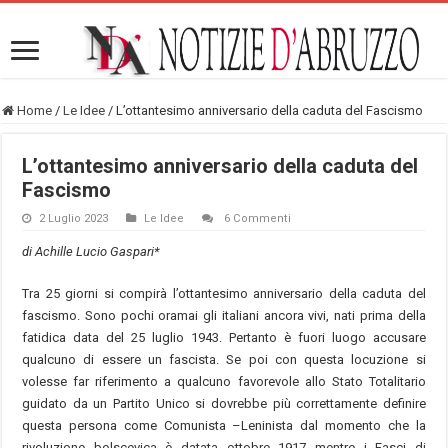
Home
/
Le Idee
/
L’ottantesimo anniversario della caduta del Fascismo
L’ottantesimo anniversario della caduta del
Fascismo
2 Luglio 2023
Le Idee
6 Commenti
di Achille Lucio Gaspari*
Tra 25 giorni si compirà l’ottantesimo anniversario della caduta del
fascismo. Sono pochi oramai gli italiani ancora vivi, nati prima della
fatidica data del 25 luglio 1943. Pertanto è fuori luogo accusare
qualcuno di essere un fascista. Se poi con questa locuzione si
volesse far riferimento a qualcuno favorevole allo Stato Totalitario
guidato da un Partito Unico si dovrebbe più correttamente definire
questa persona come Comunista –Leninista dal momento che la
rivoluzione bolscevica è datata ottobre 1917 mentre i Fasci di