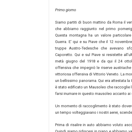
Primo giorno
Siamo partiti di buon mattino da Roma il ven
che abbiamo raggiunto nel primo pomerig
Questa montagna ha un valore particolare 
Guerra. E’ qui e su Piave che il 12 novembre
truppe Austro-Tedesche che avevano sfo
Caporetto. Qui e sul Piave si resistette all’u
metà giugno del 1918 e da qui il 24 otto
offensiva che impegnò le riserve austriache e
vittoriosa offensiva di Vittorio Veneto. La m
un bellissimo panorama. Qui era attestata la 
è stato edificato un Mausoleo che raccoglie le
farsi inumare in questo mausoleo accanto ai 
Un momento di raccoglimento è stato dovero
un tempo volteggiavano i nostri aerei, scend
Prima di risalire in auto abbiamo voluto asc
Quindi siamo ridiscesi in piano e abbiamo var