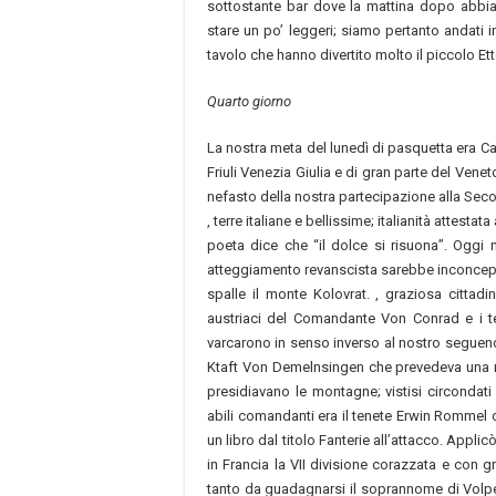
sottostante bar dove la mattina dopo abbia
stare un po’ leggeri; siamo pertanto andati in
tavolo che hanno divertito molto il piccolo Ett
Quarto giorno
La nostra meta del lunedì di pasquetta era Capo
Friuli Venezia Giulia e di gran parte del Vene
nefasto della nostra partecipazione alla Seco
, terre italiane e bellissime; italianità attes
poeta dice che “il dolce si risuona”. Oggi
atteggiamento revanscista sarebbe inconcepibi
spalle il monte Kolovrat. , graziosa cittad
austriaci del Comandante Von Conrad e i t
varcarono in senso inverso al nostro seguen
Ktaft Von Demelnsingen che prevedeva una ra
presidiavano le montagne; vistisi circondati
abili comandanti era il tenete Erwin Rommel
un libro dal titolo Fanterie all’attacco. App
in Francia la VII divisione corazzata e con
tanto da guadagnarsi il soprannome di Volpe