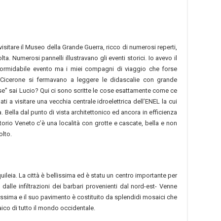
sitare il Museo della Grande Guerra, ricco di numerosi reperti,
ta. Numerosi pannelli illustravano gli eventi storici. Io avevo il
formidabile evento ma i miei compagni di viaggio che forse
 Cicerone si fermavano a leggere le didascalie con grande
ase” sai Lucio? Qui ci sono scritte le cose esattamente come ce
i a visitare una vecchia centrale idroelettrica dell’ENEL la cui
 Bella dal punto di vista architettonico ed ancora in efficienza
orio Veneto c’è una località con grotte e cascate, bella e non
olto.
ileia. La città è bellissima ed è statu un centro importante per
 dalle infiltrazioni dei barbari provenienti dal nord-est- Venne
lissima e il suo pavimento è costituito da splendidi mosaici che
ico di tutto il mondo occidentale.