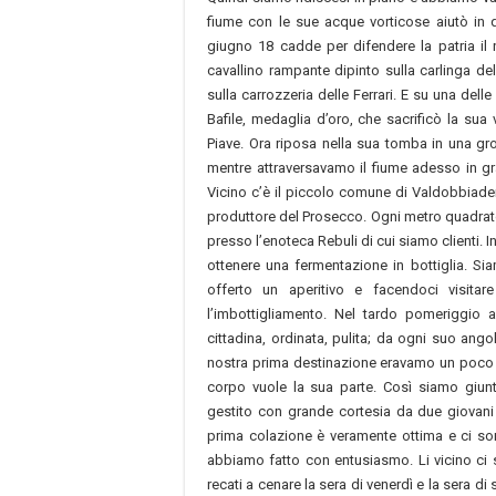
fiume con le sue acque vorticose aiutò in 
giugno 18 cadde per difendere la patria il
cavallino rampante dipinto sulla carlinga de
sulla carrozzeria delle Ferrari. E su una del
Bafile, medaglia d’oro, che sacrificò la sua v
Piave. Ora riposa nella sua tomba in una grot
mentre attraversavamo il fiume adesso in g
Vicino c’è il piccolo comune di Valdobbiad
produttore del Prosecco. Ogni metro quadrato de
presso l’enoteca Rebuli di cui siamo clienti. 
ottenere una fermentazione in bottiglia. Si
offerto un aperitivo e facendoci visita
l’imbottigliamento. Nel tardo pomeriggio 
cittadina, ordinata, pulita; da ogni suo ang
nostra prima destinazione eravamo un poco st
corpo vuole la sua parte. Così siamo giunti
gestito con grande cortesia da due giovani 
prima colazione è veramente ottima e ci so
abbiamo fatto con entusiasmo. Li vicino ci s
recati a cenare la sera di venerdì e la sera 