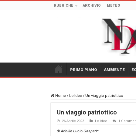
RUBRICHE
ARCHIVIO
METEO
PRIMO PIANO
AMBIENTE
E
Home
/
Le Idee
/
Un viaggio patriottico
Un viaggio patriottico
26 Aprile 2023
Le Idee
1 Commen
di Achille Lucio Gaspari*