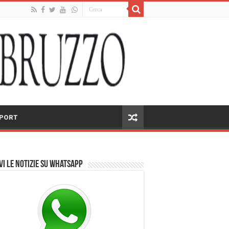
PORT
vi le notizie su Whatsapp