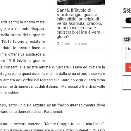
Sanità, il Tavolo di
@Seg
monitoraggio: giudice
inflessibile, principio di
erdì santo; la nostra meta
verità assoluta, oracolo,
autorità indiscussa e
gio era il monte Grappa.
indiscutibile! Ma è vera
nella storia della grande
gloria?
Iscr
 19017 furono arrestate le
1 settimana ago
ndato le nostre linee a
Il 
ltima offensiva austriaca a
bre 1918 iniziò la grande
 consentì alle nostre armate di varcare il Piave ed iniziare la
ontagna è alta quasi duemila metri e dalla cima si può osservare
IV armata agli ordini del Maresciallo Giardino e su questa cima
 salme di numerosi caduti italiani; il Maresciallo Giardino volle
suoi soldati
so, sotto un cielo azzurro ed un freddo intenso mentre dove
evano placidamente alcuni Parapendii.
oltare la celebre canzone “Monte Grappa tu sei la mia Patria”.
cato il Piave per raggiungere la vicina Vittorio Veneto. Questo