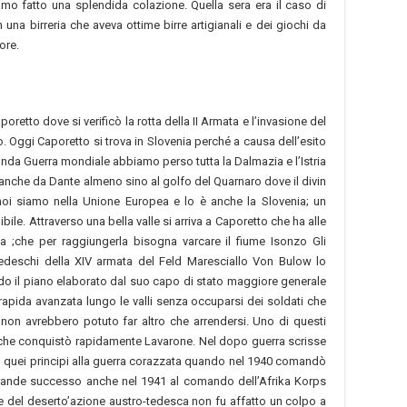
mo fatto una splendida colazione. Quella sera era il caso di
 una birreria che aveva ottime birre artigianali e dei giochi da
ore.
retto dove si verificò la rotta della II Armata e l’invasione del
to. Oggi Caporetto si trova in Slovenia perché a causa dell’esito
nda Guerra mondiale abbiamo perso tutta la Dalmazia e l’Istria
tata anche da Dante almeno sino al golfo del Quarnaro dove il divin
 noi siamo nella Unione Europea e lo è anche la Slovenia; un
le. Attraverso una bella valle si arriva a Caporetto che ha alle
ina ;che per raggiungerla bisogna varcare il fiume Isonzo Gli
edeschi della XIV armata del Feld Maresciallo Von Bulow lo
do il piano elaborato dal suo capo di stato maggiore generale
pida avanzata lungo le valli senza occuparsi dei soldati che
 non avrebbero potuto far altro che arrendersi. Uno di questi
 che conquistò rapidamente Lavarone. Nel dopo guerra scrisse
licò quei principi alla guerra corazzata quando nel 1940 comandò
 grande successo anche nel 1941 al comando dell’Afrika Korps
 del deserto’azione austro-tedesca non fu affatto un colpo a