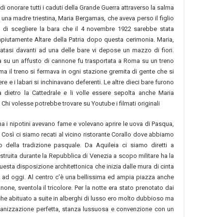
i onorare tutti i caduti della Grande Guerra attraverso la salma
una madre triestina, Maria Bergamas, che aveva perso il figlio
 di scegliere la bara che il 4 novembre 1922 sarebbe stata
piutamente Altare della Patria dopo questa cerimonia. Maria,
iatasi davanti ad una delle bare vi depose un mazzo di fiori.
ta su un affusto di cannone fu trasportata a Roma su un treno
ma il treno si fermava in ogni stazione gremita di gente che si
re e i labari si inchinavano deferenti. Le altre dieci bare furono
a dietro la Cattedrale e li volle essere sepolta anche Maria
Chi volesse potrebbe trovare su Youtube i filmati originali
 i nipotini avevano fame e volevano aprire le uova di Pasqua,
Così ci siamo recati al vicino ristorante Corallo dove abbiamo
 della tradizione pasquale. Da Aquileia ci siamo diretti a
truita durante la Repubblica di Venezia a scopo militare ha la
Questa disposizione architettonica che inizia dalle mura di cinta
ino ad oggi. Al centro c’è una bellissima ed ampia piazza anche
one, sventola il tricolore. Per la notte era stato prenotato dai
he abituato a suite in alberghi di lusso ero molto dubbioso ma
rganizzazione perfetta, stanza lussuosa e convenzione con un