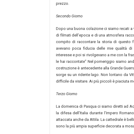
prezzo.
Secondo Giorno
Dopo una buona colazione ci siamo recati a vi
di filmati dell’epoca e di una atmosfera raccol
compito di raccontare la storia di questo 
avevano poca fiducia delle mie qualità di
interesse e poi si rivolgevano a me con la fr
le hai raccontate” Nel pomeriggio siamo andat
costruzione è antecedente alla Grande Guerra.
sorge su un ridente lago. Non lontano da Vitt
difficile da visitare. Ai più piccoli è piaciuta m
Terzo Giorno
La domenica di Pasqua ci siamo diretti ad Aqu
la difesa dell’Italia durante l’Impero Romano
attaccata anche da Attila. La cattedrale è bel
sono la più ampia superficie decorata a mosa