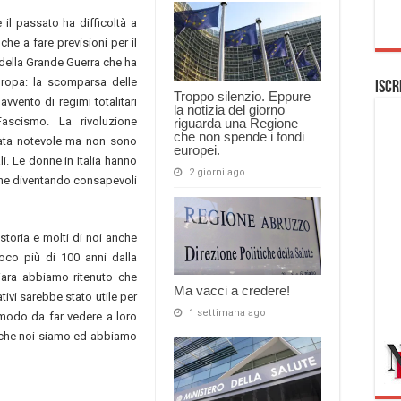
 il passato ha difficoltà a
e a fare previsioni per il
 della Grande Guerra che ha
uropa: la scomparsa delle
Iscr
Troppo silenzio. Eppure
vvento di regimi totalitari
la notizia del giorno
scismo. La rivoluzione
riguarda una Regione
che non spende i fondi
stata notevole ma non sono
europei.
. Le donne in Italia hanno
2 giorni ago
iche diventando consapevoli
storia e molti di noi anche
oco più di 100 anni dalla
hiara abbiamo ritenuto che
Ma vacci a credere!
tivi sarebbe stato utile per
1 settimana ago
n modo da far vedere a loro
o che noi siamo ed abbiamo