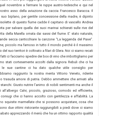
quel novembre a fermare le ruppe austro-tedesche e qui nel
 nostro asso della aviazione da caccia Francesco Baracca. Il
l suo biplano, per gentile concessione della madre, è dipinto
le isolette di questo fiume cadde il capitano di vascello Andrea
ita per salvare quella dei suoi marinai schierati sulle rive del
ta della Maiella ornata dai sassi del fiume. E’ stato naturale,
rande secca canticchiare la canzone “La leggenda del Piave”.
ene, piccolo ma famoso in tutto il mondo perché è il massimo
l suo territori è coltivato a filari di Glera. Noi ci siamo recati
Infatti ci facciamo spedire dei box di vino che imbottigliamo per
amo stati cortesemente accolti dalla signora Rebuli che ci ha
re le sue cantine ci ha dato qualche utile consiglio per
abbiamo raggiunto la nostra menta Vittorio Veneto, ridente
olo trasuda amore di patria. Debbo ammettere che arrivati alla
anchi. Giusto nutrire l’animo di nobili sentimenti ma anche il
 all’albergo Calvi, piccolo, grazioso, comodo ed efficiente,
coniugi che ci hanno accolto con gentilezza e affabilità. La
no squisite marmellate che si possono acquistare, cosa che
ono due ottimi ristorante raggiungibili a piedi dove ci siamo
di sabato apprezzando il menù che ha un ottimo rapporto qualità