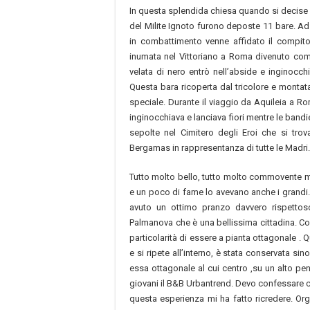
In questa splendida chiesa quando si decise d
del Milite Ignoto furono deposte 11 bare. Ad 
in combattimento venne affidato il compito
inumata nel Vittoriano a Roma divenuto com
velata di nero entrò nell’abside e inginocch
Questa bara ricoperta dal tricolore e monta
speciale. Durante il viaggio da Aquileia a Ro
inginocchiava e lanciava fiori mentre le bandie
sepolte nel Cimitero degli Eroi che si trov
Bergamas in rappresentanza di tutte le Madri. 
Tutto molto bello, tutto molto commovente ma
e un poco di fame lo avevano anche i grandi. 
avuto un ottimo pranzo davvero rispettoso
Palmanova che è una bellissima cittadina. Cos
particolarità di essere a pianta ottagonale . 
e si ripete all’interno, è stata conservata s
essa ottagonale al cui centro ,su un alto penn
giovani il B&B Urbantrend. Devo confessare c
questa esperienza mi ha fatto ricredere. O