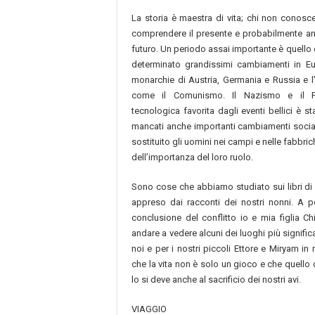
La storia è maestra di vita; chi non conosce
comprendere il presente e probabilmente anch
futuro. Un periodo assai importante è quello
determinato grandissimi cambiamenti in E
monarchie di Austria, Germania e Russia e l’a
come il Comunismo. Il Nazismo e il Fa
tecnologica favorita dagli eventi bellici è 
mancati anche importanti cambiamenti sociali
sostituito gli uomini nei campi e nelle fabbr
dell’importanza del loro ruolo.
Sono cose che abbiamo studiato sui libri di 
appreso dai racconti dei nostri nonni. A p
conclusione del conflitto io e mia figlia C
andare a vedere alcuni dei luoghi più significa
noi e per i nostri piccoli Ettore e Miryam i
che la vita non è solo un gioco e che quell
lo si deve anche al sacrificio dei nostri avi.
VIAGGIO