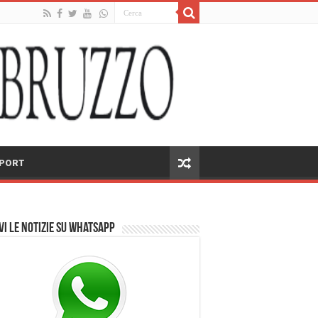
PORT
vi le notizie su Whatsapp