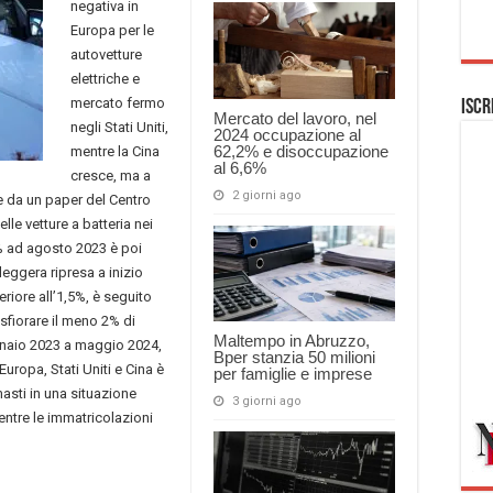
negativa in
Europa per le
autovetture
elettriche e
mercato fermo
Iscr
Mercato del lavoro, nel
negli Stati Uniti,
2024 occupazione al
62,2% e disoccupazione
mentre la Cina
al 6,6%
cresce, ma a
2 giorni ago
 da un paper del Centro
lle vetture a batteria nei
% ad agosto 2023 è poi
leggera ripresa a inizio
iore all’1,5%, è seguito
sfiorare il meno 2% di
Maltempo in Abruzzo,
naio 2023 a maggio 2024,
Bper stanzia 50 milioni
Europa, Stati Uniti e Cina è
per famiglie e imprese
asti in una situazione
3 giorni ago
entre le immatricolazioni