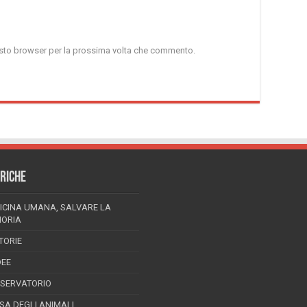
uesto browser per la prossima volta che commento.
RICHE
ICINA UMANA, SALVARE LA
ORIA
TORIE
DEE
SSERVATORIO
ESA DEGLI ANIMALI