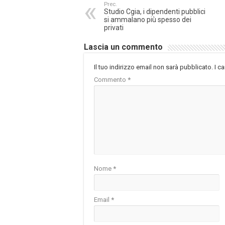
Prec.
Studio Cgia, i dipendenti pubblici
si ammalano più spesso dei
privati
Lascia un commento
Il tuo indirizzo email non sarà pubblicato.
I c
Commento
*
Nome
*
Email
*