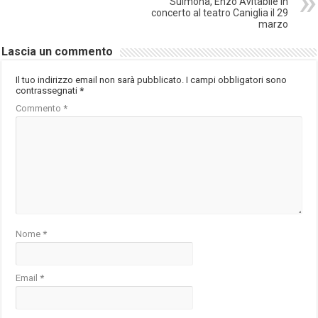
Sulmona, Enzo Avitabile in
concerto al teatro Caniglia il 29
marzo
Lascia un commento
Il tuo indirizzo email non sarà pubblicato.
I campi obbligatori sono
contrassegnati
*
Commento
*
Nome
*
Email
*