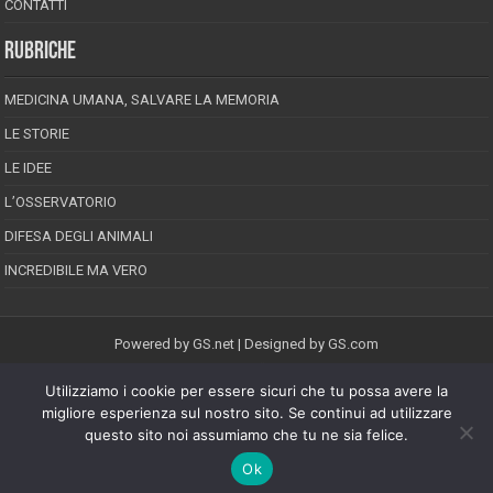
CONTATTI
RUBRICHE
MEDICINA UMANA, SALVARE LA MEMORIA
LE STORIE
LE IDEE
L’OSSERVATORIO
DIFESA DEGLI ANIMALI
INCREDIBILE MA VERO
Powered by
GS.net
| Designed by
GS.com
Utilizziamo i cookie per essere sicuri che tu possa avere la
EPINEION EDITRICE S.R.L.
P.Iva 02008710689
migliore esperienza sul nostro sito. Se continui ad utilizzare
Registrazione Tribunale di Pescara reg. speciale della stampa n.08/2012
questo sito noi assumiamo che tu ne sia felice.
Direttore responsabile: Maurizio Piccinino
Iscrizione al ROC n.22607
Ok
Riproduzione riservata © Copyright 2026, All Rights Reserved