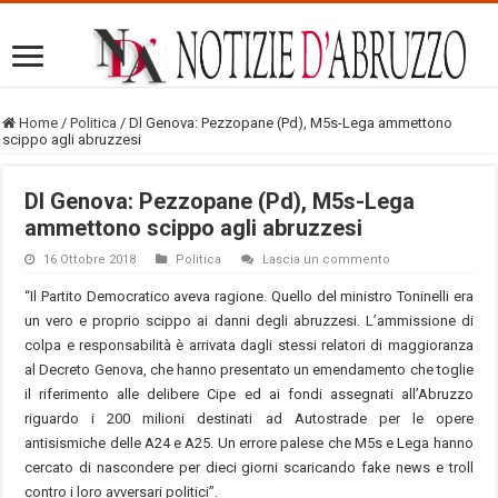
Home
/
Politica
/
Dl Genova: Pezzopane (Pd), M5s-Lega ammettono
scippo agli abruzzesi
Dl Genova: Pezzopane (Pd), M5s-Lega
ammettono scippo agli abruzzesi
16 Ottobre 2018
Politica
Lascia un commento
“Il Partito Democratico aveva ragione. Quello del ministro Toninelli era
un vero e proprio scippo ai danni degli abruzzesi. L’ammissione di
colpa e responsabilità è arrivata dagli stessi relatori di maggioranza
al Decreto Genova, che hanno presentato un emendamento che toglie
il riferimento alle delibere Cipe ed ai fondi assegnati all’Abruzzo
riguardo i 200 milioni destinati ad Autostrade per le opere
antisismiche delle A24 e A25. Un errore palese che M5s e Lega hanno
cercato di nascondere per dieci giorni scaricando fake news e troll
contro i loro avversari politici”.