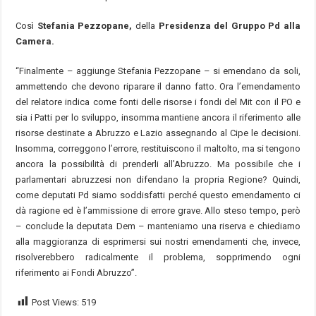
Così
Stefania Pezzopane,
della
Presidenza del Gruppo Pd alla
Camera.
“Finalmente – aggiunge Stefania Pezzopane – si emendano da soli,
ammettendo che devono riparare il danno fatto. Ora l’emendamento
del relatore indica come fonti delle risorse i fondi del Mit con il PO e
sia i Patti per lo sviluppo, insomma mantiene ancora il riferimento alle
risorse destinate a Abruzzo e Lazio assegnando al Cipe le decisioni.
Insomma, correggono l’errore, restituiscono il maltolto, ma si tengono
ancora la possibilità di prenderli all’Abruzzo. Ma possibile che i
parlamentari abruzzesi non difendano la propria Regione? Quindi,
come deputati Pd siamo soddisfatti perché questo emendamento ci
dà ragione ed è l’ammissione di errore grave. Allo steso tempo, però
– conclude la deputata Dem – manteniamo una riserva e chiediamo
alla maggioranza di esprimersi sui nostri emendamenti che, invece,
risolverebbero radicalmente il problema, sopprimendo ogni
riferimento ai Fondi Abruzzo”.
Post Views:
519