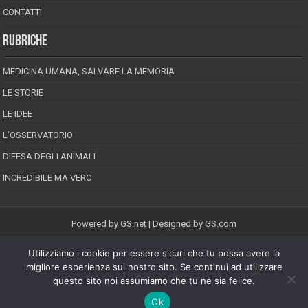
CONTATTI
RUBRICHE
MEDICINA UMANA, SALVARE LA MEMORIA
LE STORIE
LE IDEE
L’OSSERVATORIO
DIFESA DEGLI ANIMALI
INCREDIBILE MA VERO
Powered by
GS.net
| Designed by
GS.com
Utilizziamo i cookie per essere sicuri che tu possa avere la
EPINEION EDITRICE S.R.L.
P.Iva 02008710689
migliore esperienza sul nostro sito. Se continui ad utilizzare
Registrazione Tribunale di Pescara reg. speciale della stampa n.08/2012
questo sito noi assumiamo che tu ne sia felice.
Direttore responsabile: Maurizio Piccinino
Iscrizione al ROC n.22607
Ok
Riproduzione riservata © Copyright 2026, All Rights Reserved