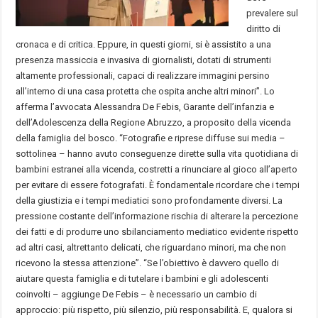
prevalere sul
diritto di
cronaca e di critica. Eppure, in questi giorni, si è assistito a una
presenza massiccia e invasiva di giornalisti, dotati di strumenti
altamente professionali, capaci di realizzare immagini persino
all’interno di una casa protetta che ospita anche altri minori”. Lo
afferma l’avvocata Alessandra De Febis, Garante dell’infanzia e
dell’Adolescenza della Regione Abruzzo, a proposito della vicenda
della famiglia del bosco. “Fotografie e riprese diffuse sui media –
sottolinea – hanno avuto conseguenze dirette sulla vita quotidiana di
bambini estranei alla vicenda, costretti a rinunciare al gioco all’aperto
per evitare di essere fotografati. È fondamentale ricordare che i tempi
della giustizia e i tempi mediatici sono profondamente diversi. La
pressione costante dell’informazione rischia di alterare la percezione
dei fatti e di produrre uno sbilanciamento mediatico evidente rispetto
ad altri casi, altrettanto delicati, che riguardano minori, ma che non
ricevono la stessa attenzione”. “Se l’obiettivo è davvero quello di
aiutare questa famiglia e di tutelare i bambini e gli adolescenti
coinvolti – aggiunge De Febis – è necessario un cambio di
approccio: più rispetto, più silenzio, più responsabilità. E, qualora si