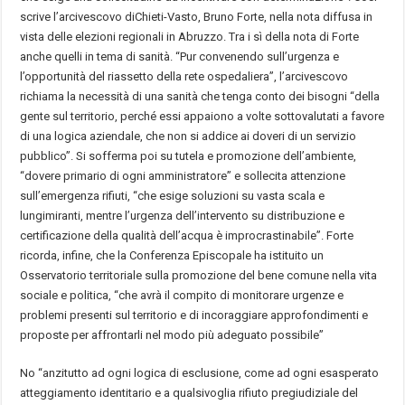
scrive l’arcivescovo diChieti-Vasto, Bruno Forte, nella nota diffusa in
vista delle elezioni regionali in Abruzzo. Tra i sì della nota di Forte
anche quelli in tema di sanità. “Pur convenendo sull’urgenza e
l’opportunità del riassetto della rete ospedaliera”, l’arcivescovo
richiama la necessità di una sanità che tenga conto dei bisogni “della
gente sul territorio, perché essi appaiono a volte sottovalutati a favore
di una logica aziendale, che non si addice ai doveri di un servizio
pubblico”. Si sofferma poi su tutela e promozione dell’ambiente,
“dovere primario di ogni amministratore” e sollecita attenzione
sull’emergenza rifiuti, “che esige soluzioni su vasta scala e
lungimiranti, mentre l’urgenza dell’intervento su distribuzione e
certificazione della qualità dell’acqua è improcrastinabile”. Forte
ricorda, infine, che la Conferenza Episcopale ha istituito un
Osservatorio territoriale sulla promozione del bene comune nella vita
sociale e politica, “che avrà il compito di monitorare urgenze e
problemi presenti sul territorio e di incoraggiare approfondimenti e
proposte per affrontarli nel modo più adeguato possibile”
No “anzitutto ad ogni logica di esclusione, come ad ogni esasperato
atteggiamento identitario e a qualsivoglia rifiuto pregiudiziale del