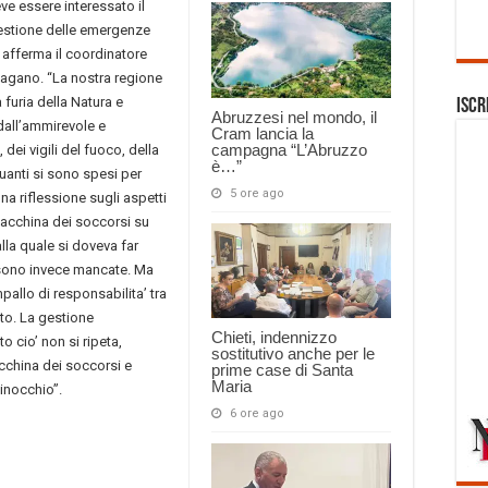
ve essere interessato il
 gestione delle emergenze
 afferma il coordinatore
 Pagano. “La nostra regione
furia della Natura e
Iscr
Abruzzesi nel mondo, il
 dall’ammirevole e
Cram lancia la
campagna “L’Abruzzo
dei vigili del fuoco, della
è…”
quanti si sono spesi per
5 ore ago
una riflessione sugli aspetti
macchina dei soccorsi su
la quale si doveva far
e sono invece mancate. Ma
pallo di responsabilita’ tra
ito. La gestione
Chieti, indennizzo
o cio’ non si ripeta,
sostitutivo anche per le
cchina dei soccorsi e
prime case di Santa
Maria
ginocchio”.
6 ore ago