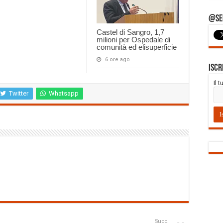
@Seg
Castel di Sangro, 1,7
milioni per Ospedale di
comunità ed elisuperficie
6 ore ago
Iscr
Il 
Twitter
Whatsapp
Succ.