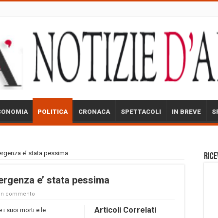
CONOMIA
POLITICA
CRONACA
SPETTACOLI
IN BREVE
S
ergenza e’ stata pessima
Rice
ergenza e’ stata pessima
 un commento
Articoli Correlati
i suoi morti e le