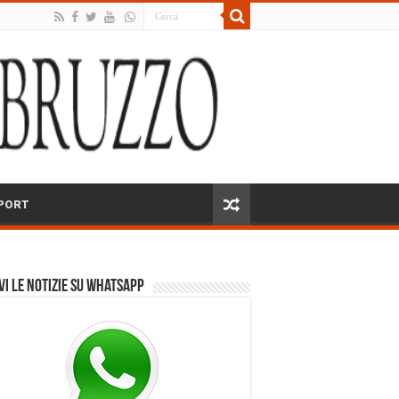
PORT
vi le notizie su Whatsapp