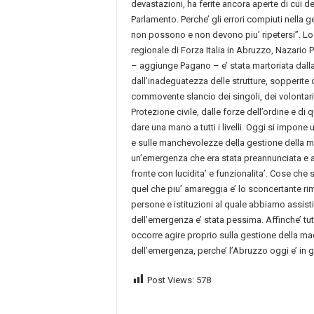
devastazioni, ha ferite ancora aperte di cui de
Parlamento. Perche’ gli errori compiuti nella
non possono e non devono piu’ ripetersi”. Lo
regionale di Forza Italia in Abruzzo, Nazario
– aggiunge Pagano – e’ stata martoriata dalla 
dall’inadeguatezza delle strutture, sopperite
commovente slancio dei singoli, dei volontari, 
Protezione civile, dalle forze dell’ordine e di 
dare una mano a tutti i livelli. Oggi si impone 
e sulle manchevolezze della gestione della 
un’emergenza che era stata preannunciata e al
fronte con lucidita’ e funzionalita’. Cose ch
quel che piu’ amareggia e’ lo sconcertante rim
persone e istituzioni al quale abbiamo assist
dell’emergenza e’ stata pessima. Affinche’ tutt
occorre agire proprio sulla gestione della ma
dell’emergenza, perche’ l’Abruzzo oggi e’ in 
Post Views:
578