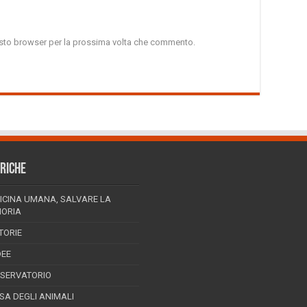
uesto browser per la prossima volta che commento.
RICHE
ICINA UMANA, SALVARE LA
ORIA
TORIE
DEE
SSERVATORIO
ESA DEGLI ANIMALI