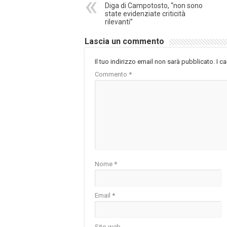
Diga di Campotosto, “non sono
state evidenziate criticità
rilevanti”
Lascia un commento
Il tuo indirizzo email non sarà pubblicato.
I c
Commento
*
Nome
*
Email
*
Sito web