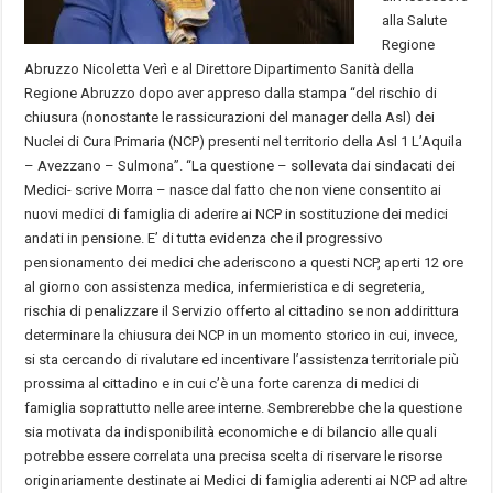
alla Salute
Regione
Abruzzo Nicoletta Verì e al Direttore Dipartimento Sanità della
Regione Abruzzo dopo aver appreso dalla stampa “del rischio di
chiusura (nonostante le rassicurazioni del manager della Asl) dei
Nuclei di Cura Primaria (NCP) presenti nel territorio della Asl 1 L’Aquila
– Avezzano – Sulmona”. “La questione – sollevata dai sindacati dei
Medici- scrive Morra – nasce dal fatto che non viene consentito ai
nuovi medici di famiglia di aderire ai NCP in sostituzione dei medici
andati in pensione. E’ di tutta evidenza che il progressivo
pensionamento dei medici che aderiscono a questi NCP, aperti 12 ore
al giorno con assistenza medica, infermieristica e di segreteria,
rischia di penalizzare il Servizio offerto al cittadino se non addirittura
determinare la chiusura dei NCP in un momento storico in cui, invece,
si sta cercando di rivalutare ed incentivare l’assistenza territoriale più
prossima al cittadino e in cui c’è una forte carenza di medici di
famiglia soprattutto nelle aree interne. Sembrerebbe che la questione
sia motivata da indisponibilità economiche e di bilancio alle quali
potrebbe essere correlata una precisa scelta di riservare le risorse
originariamente destinate ai Medici di famiglia aderenti ai NCP ad altre