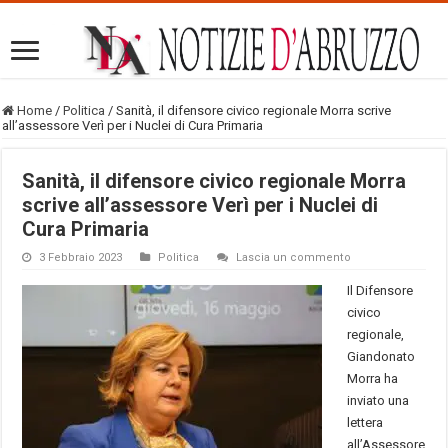
Home
/
Politica
/
Sanità, il difensore civico regionale Morra scrive
all’assessore Verì per i Nuclei di Cura Primaria
Sanità, il difensore civico regionale Morra
scrive all’assessore Verì per i Nuclei di
Cura Primaria
3 Febbraio 2023
Politica
Lascia un commento
Il Difensore
civico
regionale,
Giandonato
Morra ha
inviato una
lettera
all’Assessore