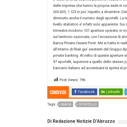
delle imprese che hanno la propria sede in co
265.635, 1.123 in piu’ rispetto a dicembre. Dall
diminuito anche il numero degli sportelli. La t
livello statistico e’ infatti solo apparente. Su
trimestre incidono 101 aperture operate, in
sul territorio nazionale, con l’eccezione di a
Banca Private Cesare Ponti. Ma si tratta in realt
all’interno di filiali gia’ esistenti del Gruppo
private banking. Al netto di queste aperture si
97 sportelli, superiore a quello dello stesso
bancario italiano ad accentuare la spinta al p
Post Views:
796
Facebook
LinkedIn
Condividi
Tags
BANCA
SPORTELLO
Di Redazione Notizie D'Abruzzo