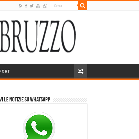
PORT
vi le notizie su Whatsapp