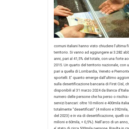
comuni italiani hanno visto chiudere l’ultima fi
territorio. Si vanno ad aggiungere ai 3.282 ab
anni, pari al 41,5% del totale, con una forte a
2015. Un quarto del territorio nazionale, con
pari a quella di Lombardia, Veneto e Piemonte,
sportelli. E’ quanto emerge dall’ultimo aggio
sulla desertificazione bancaria di First Cisl, ch
disponibili al 31 marzo 2024 da Banca d’Italia
numero delle persone che ha perso o rischia 
servizi bancari: oltre 10 milioni e 400mila ital
totalmente “desertificati” (4 milioni e 392mila, 
del 2023) e in via di desertificazione, quelli c
milioni e 60mila, + 0,5%). Nell’arco di un ann
e’ stato di circa 500mila persone. Risulta in cre