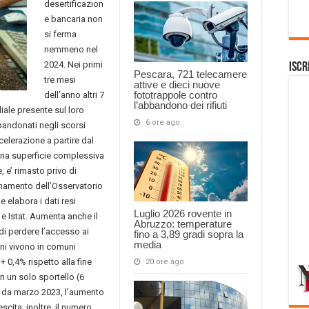
desertificazion
e bancaria non
si ferma
nemmeno nel
2024. Nei primi
Iscr
Pescara, 721 telecamere
tre mesi
attive e dieci nuove
fototrappole contro
dell’anno altri 7
l’abbandono dei rifiuti
liale presente sul loro
6 ore ago
bandonati negli scorsi
ccelerazione a partire dal
 una superficie complessiva
 e’ rimasto privo di
rnamento dell’Osservatorio
e elabora i dati resi
Luglio 2026 rovente in
 e Istat. Aumenta anche il
Abruzzo: temperature
di perdere l’accesso ai
fino a 3,89 gradi sopra la
media
iani vivono in comuni
+ 0,4% rispetto alla fine
20 ore ago
on un solo sportello (6
o, da marzo 2023, l’aumento
scita, inoltre, il numero