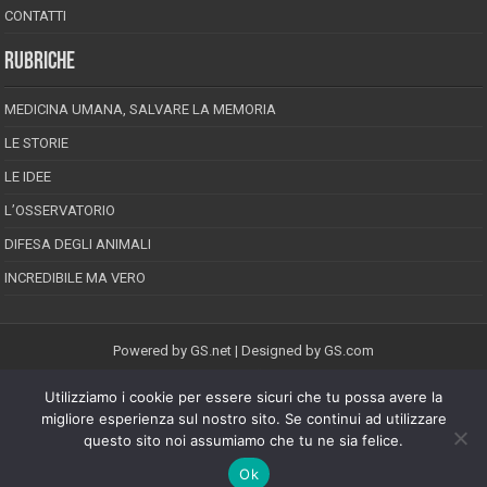
CONTATTI
RUBRICHE
MEDICINA UMANA, SALVARE LA MEMORIA
LE STORIE
LE IDEE
L’OSSERVATORIO
DIFESA DEGLI ANIMALI
INCREDIBILE MA VERO
Powered by
GS.net
| Designed by
GS.com
Utilizziamo i cookie per essere sicuri che tu possa avere la
EPINEION EDITRICE S.R.L.
P.Iva 02008710689
migliore esperienza sul nostro sito. Se continui ad utilizzare
Registrazione Tribunale di Pescara reg. speciale della stampa n.08/2012
questo sito noi assumiamo che tu ne sia felice.
Direttore responsabile: Maurizio Piccinino
Iscrizione al ROC n.22607
Ok
Riproduzione riservata © Copyright 2026, All Rights Reserved