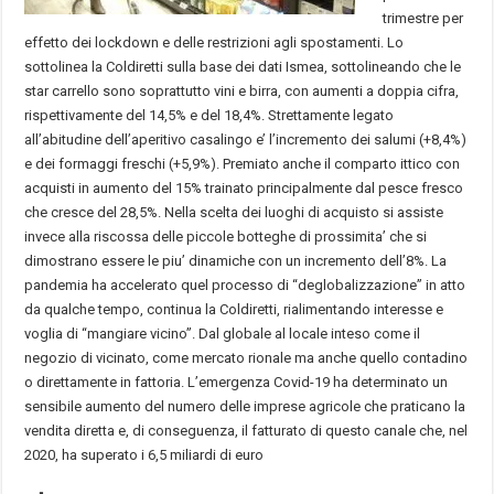
trimestre per
effetto dei lockdown e delle restrizioni agli spostamenti. Lo
sottolinea la Coldiretti sulla base dei dati Ismea, sottolineando che le
star carrello sono soprattutto vini e birra, con aumenti a doppia cifra,
rispettivamente del 14,5% e del 18,4%. Strettamente legato
all’abitudine dell’aperitivo casalingo e’ l’incremento dei salumi (+8,4%)
e dei formaggi freschi (+5,9%). Premiato anche il comparto ittico con
acquisti in aumento del 15% trainato principalmente dal pesce fresco
che cresce del 28,5%. Nella scelta dei luoghi di acquisto si assiste
invece alla riscossa delle piccole botteghe di prossimita’ che si
dimostrano essere le piu’ dinamiche con un incremento dell’8%. La
pandemia ha accelerato quel processo di “deglobalizzazione” in atto
da qualche tempo, continua la Coldiretti, rialimentando interesse e
voglia di “mangiare vicino”. Dal globale al locale inteso come il
negozio di vicinato, come mercato rionale ma anche quello contadino
o direttamente in fattoria. L’emergenza Covid-19 ha determinato un
sensibile aumento del numero delle imprese agricole che praticano la
vendita diretta e, di conseguenza, il fatturato di questo canale che, nel
2020, ha superato i 6,5 miliardi di euro