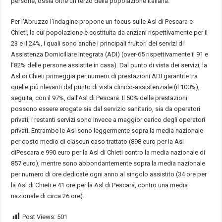
persone, ossia oltre un terzo della popolazione italiana.
Per l’Abruzzo l’indagine propone un focus sulle Asl di Pescara e
Chieti, la cui popolazione è costituita da anziani rispettivamente per il
23 e il 24%, i quali sono anche i principali fruitori dei servizi di
Assistenza Domiciliare Integrata (ADI) (over-65 rispettivamente il 91 e
l’82% delle persone assistite in casa). Dal punto di vista dei servizi, la
Asl di Chieti primeggia per numero di prestazioni ADI garantite tra
quelle più rilevanti dal punto di vista clinico-assistenziale (il 100%),
seguita, con il 97%, dall’Asl di Pescara. Il 50% delle prestazioni
possono essere erogate sia dal servizio sanitario, sia da operatori
privati; i restanti servizi sono invece a maggior carico degli operatori
privati. Entrambe le Asl sono leggermente sopra la media nazionale
per costo medio di ciascun caso trattato (898 euro per la Asl
diPescara e 990 euro per la Asl di Chieti contro la media nazionale di
857 euro), mentre sono abbondantemente sopra la media nazionale
per numero di ore dedicate ogni anno al singolo assistito (34 ore per
la Asl di Chieti e 41 ore per la Asl di Pescara, contro una media
nazionale di circa 26 ore).
Post Views:
501