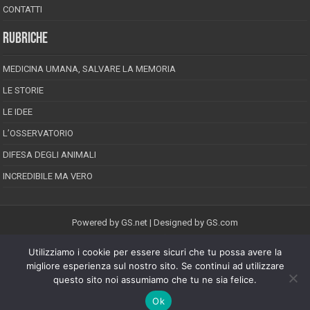
CONTATTI
RUBRICHE
MEDICINA UMANA, SALVARE LA MEMORIA
LE STORIE
LE IDEE
L’OSSERVATORIO
DIFESA DEGLI ANIMALI
INCREDIBILE MA VERO
Powered by
GS.net
| Designed by
GS.com
Utilizziamo i cookie per essere sicuri che tu possa avere la
EPINEION EDITRICE S.R.L.
P.Iva 02008710689
migliore esperienza sul nostro sito. Se continui ad utilizzare
Registrazione Tribunale di Pescara reg. speciale della stampa n.08/2012
questo sito noi assumiamo che tu ne sia felice.
Direttore responsabile: Maurizio Piccinino
Iscrizione al ROC n.22607
Ok
Riproduzione riservata © Copyright 2026, All Rights Reserved