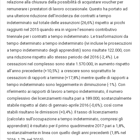
relazione alla chiusura della possibilità di acquistare voucher per
remunerare i prestatori di lavoro occasionale. Questo ha portato ad
una ulteriore riduzione dell’incidenza dei contratti a tempo
indeterminato sul totale delle assunzioni (26,6%) rispetto ai picchi
raggiunti nel 2015 quando era in vigore l’esonero contributivo
triennale per i contratti a tempo indeterminato. Le trasformazioni da
tempo determinato a tempo indeterminato (ivi incluse le prosecuzioni
a tempo indeterminato degli apprendisti) sono risultate 122.000, con
una riduzione rispetto allo stesso periodo del 2016 (-2,4%). Le
cessazioni nel complesso sono state 1.570.000, in aumento rispetto
all’anno precedente (+10,5%): a crescere sono soprattutto le
cessazioni di rapporti a termine (+17,8%) mentre quelle di rapporti a
tempo indeterminato sono leggermente in diminuzione (-1%). Con
riferimento ai rapporti di lavoro a tempo indeterminato, il numero
complessivo dei licenziamenti risulta pari a 189.000, sostanzialmente
stabile rispetto al dato di gennaio-aprile 2016 (-0,6%); così come
stabili risultano le dimissioni (+0,4%). Il tasso di licenziamento
(calcolato sull’occupazione a tempo indeterminato, compresi gli
apprendisti) è risultato per il primo quadrimestre 2017 pari a 1,8%,
sostanzialmente in linea con quello degli anni precedenti (1,8% nel
2016; 1,7% nel 2015).