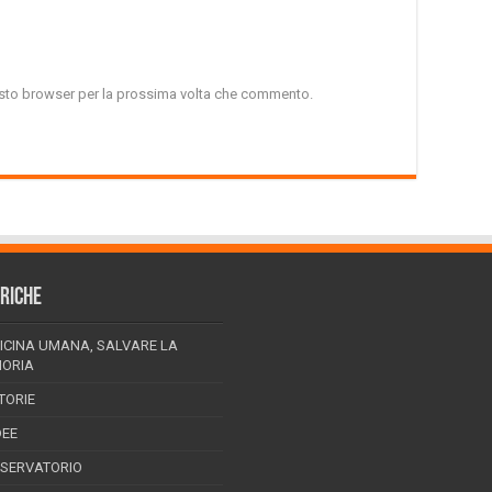
uesto browser per la prossima volta che commento.
RICHE
ICINA UMANA, SALVARE LA
ORIA
TORIE
DEE
SSERVATORIO