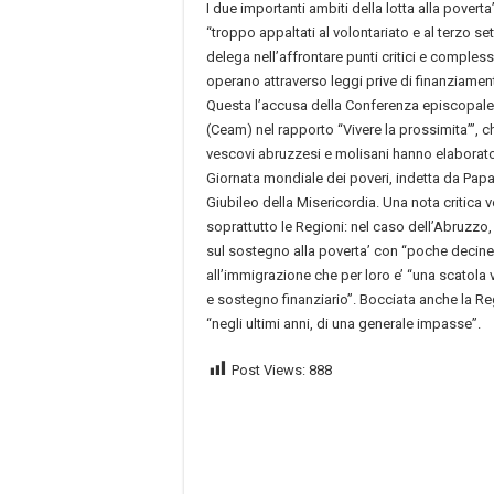
I due importanti ambiti della lotta alla povert
“troppo appaltati al volontariato e al terzo 
delega nell’affrontare punti critici e complessi
operano attraverso leggi prive di finanziament
Questa l’accusa della Conferenza episcopale
(Ceam) nel rapporto “Vivere la prossimita’”, ch
vescovi abruzzesi e molisani hanno elaborato
Giornata mondiale dei poveri, indetta da Papa
Giubileo della Misericordia. Una nota critica ve
soprattutto le Regioni: nel caso dell’Abruzzo
sul sostegno alla poverta’ con “poche decine d
all’immigrazione che per loro e’ “una scatol
e sostegno finanziario”. Bocciata anche la Re
“negli ultimi anni, di una generale impasse”.
Post Views:
888