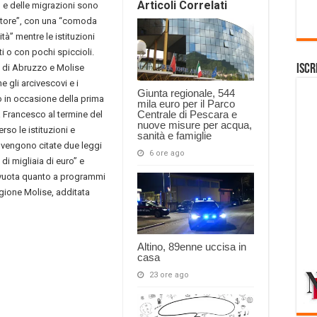
Articoli Correlati
a’ e delle migrazioni sono
settore”, con una “comoda
tà” mentre le istituzioni
i o con pochi spiccioli.
 di Abruzzo e Molise
Iscr
e gli arcivescovi e i
Giunta regionale, 544
 in occasione della prima
mila euro per il Parco
Centrale di Pescara e
 Francesco al termine del
nuove misure per acqua,
rso le istituzioni e
sanità e famiglie
, vengono citate due leggi
6 ore ago
i migliaia di euro” e
a vuota quanto a programmi
gione Molise, additata
Altino, 89enne uccisa in
casa
23 ore ago