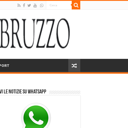
PORT
vi le notizie su Whatsapp