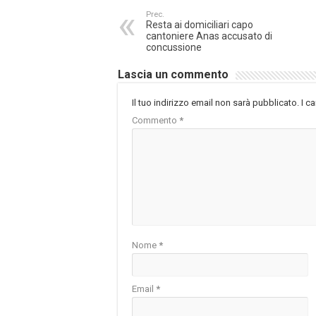
Prec.
Resta ai domiciliari capo
cantoniere Anas accusato di
concussione
Lascia un commento
Il tuo indirizzo email non sarà pubblicato.
I c
Commento
*
Nome
*
Email
*