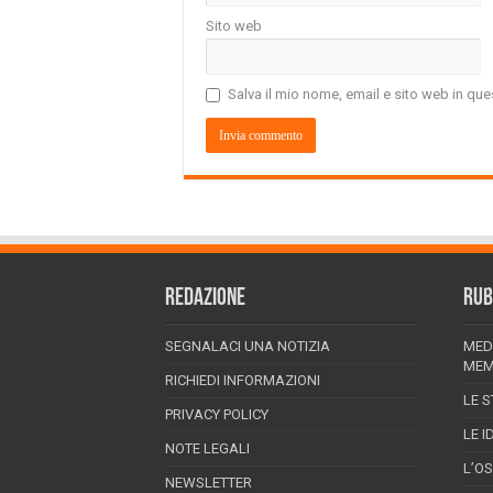
Sito web
Salva il mio nome, email e sito web in q
REDAZIONE
RUB
SEGNALACI UNA NOTIZIA
MED
MEM
RICHIEDI INFORMAZIONI
LE S
PRIVACY POLICY
LE I
NOTE LEGALI
L’O
NEWSLETTER