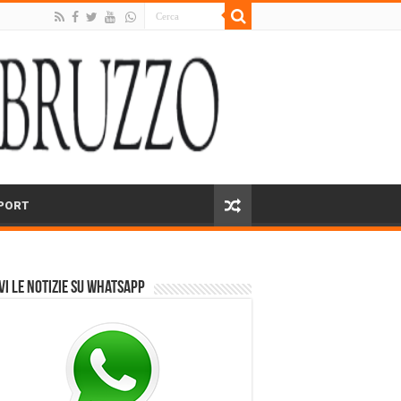
PORT
vi le notizie su Whatsapp