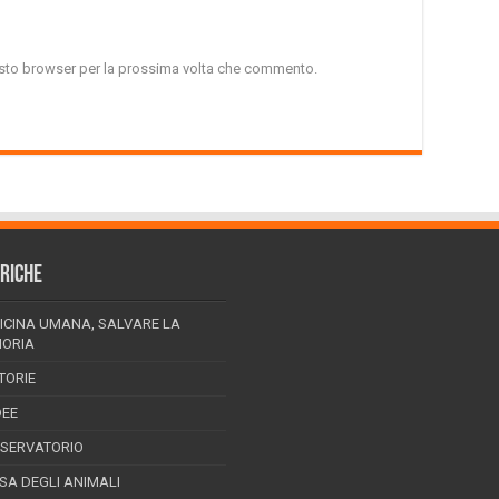
uesto browser per la prossima volta che commento.
RICHE
ICINA UMANA, SALVARE LA
ORIA
TORIE
DEE
SSERVATORIO
ESA DEGLI ANIMALI