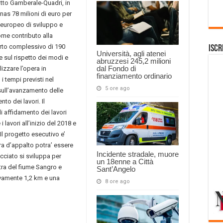
atto Gamberale-Quadri, in
Anas 78 milioni di euro per
o europeo di sviluppo e
ome contributo alla
orto complessivo di 190
Iscr
Università, agli atenei
he sul rispetto dei modi e
abruzzesi 245,2 milioni
dal Fondo di
izzare l’opera in
finanziamento ordinario
 tempi previsti nel
5 ore ago
ull’avanzamento delle
to dei lavori. Il
 affidamento dei lavori
 lavori all’inizio del 2018 e
. Il progetto esecutivo e’
ra d’appalto potra’ essere
Incidente stradale, muore
cciato si sviluppa per
un 18enne a Città
tra del fiume Sangro e
Sant’Angelo
vamente 1,2 km e una
8 ore ago