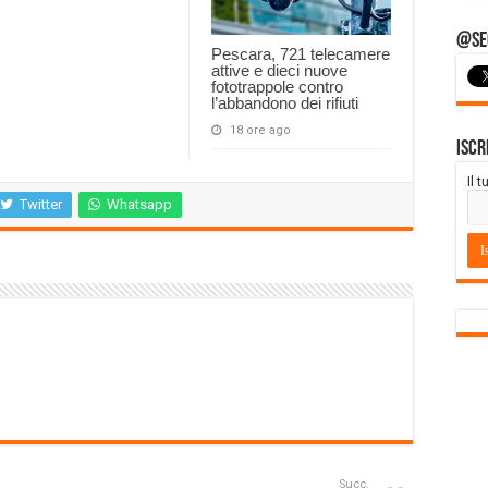
@Seg
Pescara, 721 telecamere
attive e dieci nuove
fototrappole contro
l’abbandono dei rifiuti
18 ore ago
Iscr
Il 
Twitter
Whatsapp
Succ.