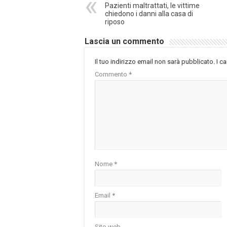
Pazienti maltrattati, le vittime
chiedono i danni alla casa di
riposo
Lascia un commento
Il tuo indirizzo email non sarà pubblicato.
I c
Commento
*
Nome
*
Email
*
Sito web