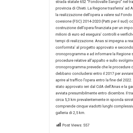
strada statale 652 “Fondovalle Sangro” nel tr
provincia di Chieti. La Regione trasferira’ ad 
la realizzazione dell’opera a valere sul Fond
coesione (FSC) 2014-2020 (Patti per il sud) c
costruzione dell’opera finanziata per un imp
milioni di euro ed eseguira’ controlli e verific
tempi di realizzazione. Anas si impegna a real
conformita’ al progetto approvato e secondo i
cronoprogramma e ad informare la Regione s
procedure relative all’appalto e sullo svolgimen
cronoprogramma prevede che le procedure di
debbano concludersi entro il 2017 per avviare i
aprire al traffico l’opera entro la fine del 2022
stato approvato ieri dal CdA dell’Anas e la ga
avviata presumibilmente entro dicembre. Il tra
circa 5,3 km prevalentemente in sponda sinis
comprende cinque viadotti lunghi complessi
galleria di 2,5 km.
Post Views:
557