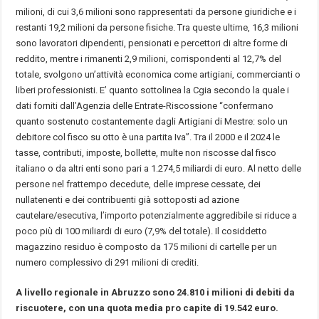
milioni, di cui 3,6 milioni sono rappresentati da persone giuridiche e i
restanti 19,2 milioni da persone fisiche. Tra queste ultime, 16,3 milioni
sono lavoratori dipendenti, pensionati e percettori di altre forme di
reddito, mentre i rimanenti 2,9 milioni, corrispondenti al 12,7% del
totale, svolgono un’attività economica come artigiani, commercianti o
liberi professionisti. E’ quanto sottolinea la Cgia secondo la quale i
dati forniti dall’Agenzia delle Entrate-Riscossione “confermano
quanto sostenuto costantemente dagli Artigiani di Mestre: solo un
debitore col fisco su otto è una partita Iva”. Tra il 2000 e il 2024 le
tasse, contributi, imposte, bollette, multe non riscosse dal fisco
italiano o da altri enti sono pari a 1.274,5 miliardi di euro. Al netto delle
persone nel frattempo decedute, delle imprese cessate, dei
nullatenenti e dei contribuenti già sottoposti ad azione
cautelare/esecutiva, l’importo potenzialmente aggredibile si riduce a
poco più di 100 miliardi di euro (7,9% del totale). Il cosiddetto
magazzino residuo è composto da 175 milioni di cartelle per un
numero complessivo di 291 milioni di crediti.
A livello regionale in Abruzzo sono 24.810 i milioni di debiti da
riscuotere, con una quota media pro capite di 19.542 euro.