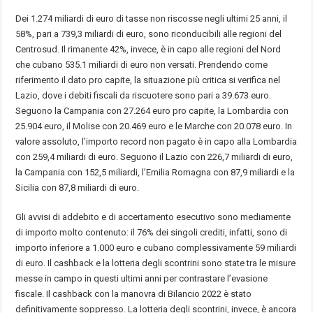
Dei 1.274 miliardi di euro di tasse non riscosse negli ultimi 25 anni, il
58%, pari a 739,3 miliardi di euro, sono riconducibili alle regioni del
Centrosud. Il rimanente 42%, invece, è in capo alle regioni del Nord
che cubano 535.1 miliardi di euro non versati. Prendendo come
riferimento il dato pro capite, la situazione più critica si verifica nel
Lazio, dove i debiti fiscali da riscuotere sono pari a 39.673 euro.
Seguono la Campania con 27.264 euro pro capite, la Lombardia con
25.904 euro, il Molise con 20.469 euro e le Marche con 20.078 euro. In
valore assoluto, l’importo record non pagato è in capo alla Lombardia
con 259,4 miliardi di euro. Seguono il Lazio con 226,7 miliardi di euro,
la Campania con 152,5 miliardi, l’Emilia Romagna con 87,9 miliardi e la
Sicilia con 87,8 miliardi di euro.
Gli avvisi di addebito e di accertamento esecutivo sono mediamente
di importo molto contenuto: il 76% dei singoli crediti, infatti, sono di
importo inferiore a 1.000 euro e cubano complessivamente 59 miliardi
di euro. Il cashback e la lotteria degli scontrini sono state tra le misure
messe in campo in questi ultimi anni per contrastare l’evasione
fiscale. Il cashback con la manovra di Bilancio 2022 è stato
definitivamente soppresso. La lotteria degli scontrini, invece, è ancora