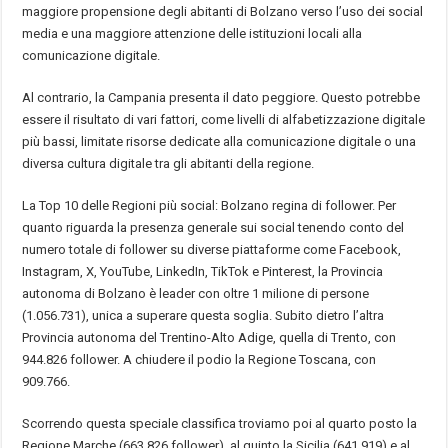
maggiore propensione degli abitanti di Bolzano verso l’uso dei social
media e una maggiore attenzione delle istituzioni locali alla
comunicazione digitale.
Al contrario, la Campania presenta il dato peggiore. Questo potrebbe
essere il risultato di vari fattori, come livelli di alfabetizzazione digitale
più bassi, limitate risorse dedicate alla comunicazione digitale o una
diversa cultura digitale tra gli abitanti della regione.
La Top 10 delle Regioni più social: Bolzano regina di follower. Per
quanto riguarda la presenza generale sui social tenendo conto del
numero totale di follower su diverse piattaforme come Facebook,
Instagram, X, YouTube, LinkedIn, TikTok e Pinterest, la Provincia
autonoma di Bolzano è leader con oltre 1 milione di persone
(1.056.731), unica a superare questa soglia. Subito dietro l’altra
Provincia autonoma del Trentino-Alto Adige, quella di Trento, con
944.826 follower. A chiudere il podio la Regione Toscana, con
909.766.
Scorrendo questa speciale classifica troviamo poi al quarto posto la
Regione Marche (663.826 follower), al quinto la Sicilia (641.919) e al