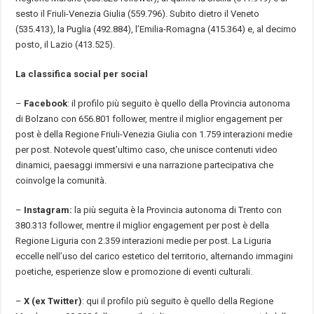
sesto il Friuli-Venezia Giulia (559.796). Subito dietro il Veneto
(535.413), la Puglia (492.884), l’Emilia-Romagna (415.364) e, al decimo
posto, il Lazio (413.525).
La classifica social per social
–
Facebook
: il profilo più seguito è quello della Provincia autonoma
di Bolzano con 656.801 follower, mentre il miglior engagement per
post è della Regione Friuli-Venezia Giulia con 1.759 interazioni medie
per post. Notevole quest’ultimo caso, che unisce contenuti video
dinamici, paesaggi immersivi e una narrazione partecipativa che
coinvolge la comunità.
–
Instagram:
la più seguita è la Provincia autonoma di Trento con
380.313 follower, mentre il miglior engagement per post è della
Regione Liguria con 2.359 interazioni medie per post. La Liguria
eccelle nell’uso del carico estetico del territorio, alternando immagini
poetiche, esperienze slow e promozione di eventi culturali.
–
X (ex Twitter)
: qui il profilo più seguito è quello della Regione