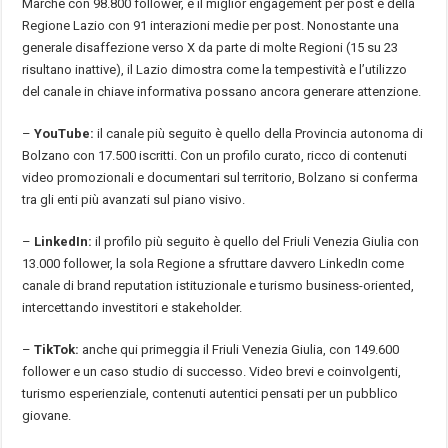
Marche con 98.800 follower, e il miglior engagement per post è della
Regione Lazio con 91 interazioni medie per post. Nonostante una
generale disaffezione verso X da parte di molte Regioni (15 su 23
risultano inattive), il Lazio dimostra come la tempestività e l’utilizzo
del canale in chiave informativa possano ancora generare attenzione.
–
YouTube:
il canale più seguito è quello della Provincia autonoma di
Bolzano con 17.500 iscritti. Con un profilo curato, ricco di contenuti
video promozionali e documentari sul territorio, Bolzano si conferma
tra gli enti più avanzati sul piano visivo.
–
LinkedIn:
il profilo più seguito è quello del Friuli Venezia Giulia con
13.000 follower, la sola Regione a sfruttare davvero LinkedIn come
canale di brand reputation istituzionale e turismo business-oriented,
intercettando investitori e stakeholder.
–
TikTok:
anche qui primeggia il Friuli Venezia Giulia, con 149.600
follower e un caso studio di successo. Video brevi e coinvolgenti,
turismo esperienziale, contenuti autentici pensati per un pubblico
giovane.