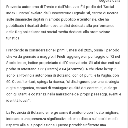
seguita dalla
Provincia autonoma di Trento e dall’Abruzzo. È il podio del ‘Social
Index Turismo’ svelato dall’Osservatorio Digitale Srl, centro di ricerca
sulle dinamiche digitali in ambito pubblico e territoriale, che ha
pubblicato i risultati della nuova analisi dedicata alla performance
delle Regioni italiane sui social media dedicati alla promozione
turistica.
Prendendo in considerazione i primi 5 mesi del 2025, ossia il periodo
che va da gennaio a maggio, il Friuli raggiunge un punteggio di 72 nel
Social Index, indice proprietario dell’Osservatorio. Gli altri due enti sul
podio si attestano a 66 (Trento) e 64 (Abruzzo). A chiudere la top 5
sono la Provincia autonoma di Bolzano, con 61 punti, e la Puglia, con
60. Questi territori, spiega la ricerca, “si distinguono per una strategia
digitale organica, capaci di coniugare qualità dei contenuti, dialogo
con gli utenti e costanza nella narrazione dei propri paesaggi, eventi e
identità locali”.
La Provincia di Bolzano emerge come il territorio con il dato migliore,
indicando una presenza significativa e ben radicata sui social media
rispetto alla sua popolazione. Questo potrebbe riflettere una