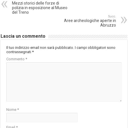
Mezzi storici delle forze di
polizia in esposizione al Museo
del Treno
Succ.
Aree archeologiche aperte in
Abruzzo
Lascia un commento
Il tuo indirizzo email non sarà pubblicato.
I campi obbligatori sono
contrassegnati
*
Commento
*
Nome
*
Email
*