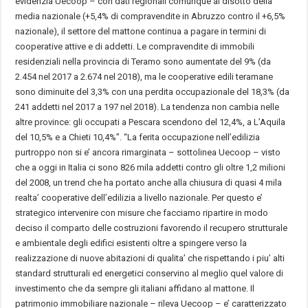
evidenzia Uecoop – con dati regionali comunque al disotto della
media nazionale (+5,4% di compravendite in Abruzzo contro il +6,5%
nazionale), il settore del mattone continua a pagare in termini di
cooperative attive e di addetti. Le compravendite di immobili
residenziali nella provincia di Teramo sono aumentate del 9% (da
2.454 nel 2017 a 2.674 nel 2018), ma le cooperative edili teramane
sono diminuite del 3,3% con una perdita occupazionale del 18,3% (da
241 addetti nel 2017 a 197 nel 2018). La tendenza non cambia nelle
altre province: gli occupati a Pescara scendono del 12,4%, a L’Aquila
del 10,5% e a Chieti 10,4%”. “La ferita occupazione nell’edilizia
purtroppo non si e’ ancora rimarginata – sottolinea Uecoop – visto
che a oggi in Italia ci sono 826 mila addetti contro gli oltre 1,2 milioni
del 2008, un trend che ha portato anche alla chiusura di quasi 4 mila
realta’ cooperative dell’edilizia a livello nazionale. Per questo e’
strategico intervenire con misure che facciamo ripartire in modo
deciso il comparto delle costruzioni favorendo il recupero strutturale
e ambientale degli edifici esistenti oltre a spingere verso la
realizzazione di nuove abitazioni di qualita’ che rispettando i piu’ alti
standard strutturali ed energetici conservino al meglio quel valore di
investimento che da sempre gli italiani affidano al mattone. Il
patrimonio immobiliare nazionale – rileva Uecoop – e’ caratterizzato