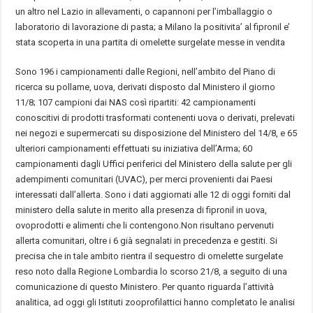
un altro nel Lazio in allevamenti, o capannoni per l’imballaggio o
laboratorio di lavorazione di pasta; a Milano la positivita’ al fipronil e’
stata scoperta in una partita di omelette surgelate messe in vendita
Sono 196 i campionamenti dalle Regioni, nell’ambito del Piano di
ricerca su pollame, uova, derivati disposto dal Ministero il giorno
11/8; 107 campioni dai NAS così ripartiti: 42 campionamenti
conoscitivi di prodotti trasformati contenenti uova o derivati, prelevati
nei negozi e supermercati su disposizione del Ministero del 14/8, e 65
ulteriori campionamenti effettuati su iniziativa dell’Arma; 60
campionamenti dagli Uffici periferici del Ministero della salute per gli
adempimenti comunitari (UVAC), per merci provenienti dai Paesi
interessati dall’allerta. Sono i dati aggiornati alle 12 di oggi forniti dal
ministero della salute in merito alla presenza di fipronil in uova,
ovoprodotti e alimenti che li contengono.Non risultano pervenuti
allerta comunitari, oltre i 6 già segnalati in precedenza e gestiti. Si
precisa che in tale ambito rientra il sequestro di omelette surgelate
reso noto dalla Regione Lombardia lo scorso 21/8, a seguito di una
comunicazione di questo Ministero. Per quanto riguarda l’attività
analitica, ad oggi gli Istituti zooprofilattici hanno completato le analisi