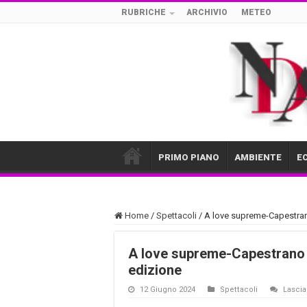
RUBRICHE
ARCHIVIO
METEO
PRIMO PIANO
AMBIENTE
E
Home
/
Spettacoli
/
A love supreme-Capestrano
A love supreme-Capestrano I
edizione
12 Giugno 2024
Spettacoli
Lasci