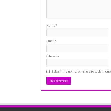
Nome
*
Email
*
Sito web
Salva il mio nome, email e sito web in q