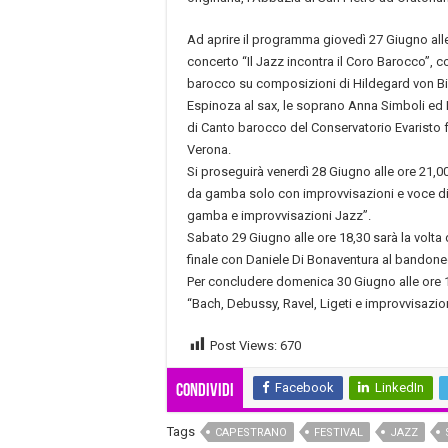
Ad aprire il programma giovedì 27 Giugno alle o
concerto “Il Jazz incontra il Coro Barocco”, 
barocco su composizioni di Hildegard von Bi
Espinoza al sax, le soprano Anna Simboli ed El
di Canto barocco del Conservatorio Evaristo f
Verona.
Si proseguirà venerdì 28 Giugno alle ore 21,00
da gamba solo con improvvisazioni e voce di
gamba e improvvisazioni Jazz”.
Sabato 29 Giugno alle ore 18,30 sarà la volt
finale con Daniele Di Bonaventura al bandon
Per concludere domenica 30 Giugno alle ore 1
“Bach, Debussy, Ravel, Ligeti e improvvisazio
Post Views:
670
Facebook
LinkedIn
Condividi
Tags
CAPESTRANO
FESTIVAL
JAZZ