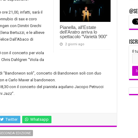
@Seg
re 21,00, infatti, sarà il
connubio di sax e coro
ngen con Dimitri Grechi
Pianella, all’Estate
dell’Aratro arriva lo
ena Bertuzzi, e le allieve
spettacolo “Varietà 900”
elice Dall’Abaco di
Iscr
2 giorni ago
Il 
 con il concerto per viola
 Chris Dahlgren “Viola da
a di “Bandoneon soli”, concerto di Bandoneon soli con duo
eon e Carlo Maver al bandoneon.
8,30 con il concerto del pianista aquilano Jacopo Petrucci
ni Jazz”.
Twitter
Whatsapp
SECONDA EDIZIONE