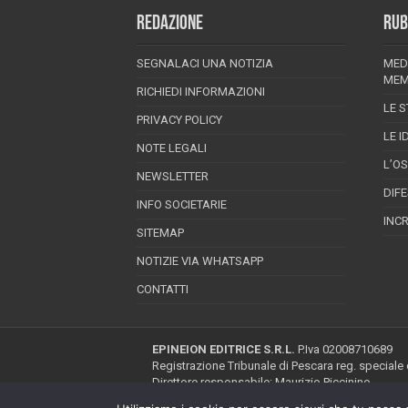
REDAZIONE
RUB
SEGNALACI UNA NOTIZIA
MED
MEM
RICHIEDI INFORMAZIONI
LE S
PRIVACY POLICY
LE I
NOTE LEGALI
L’O
NEWSLETTER
DIF
INFO SOCIETARIE
INC
SITEMAP
NOTIZIE VIA WHATSAPP
CONTATTI
EPINEION EDITRICE S.R.L.
P.Iva 02008710689
Registrazione Tribunale di Pescara reg. speciale
Direttore responsabile: Maurizio Piccinino
Iscrizione al ROC n.22607