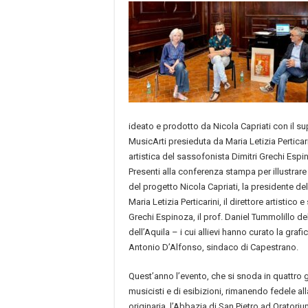
ideato e prodotto da Nicola Capriati con il s
MusicArti presieduta da Maria Letizia Perticar
artistica del sassofonista Dimitri Grechi Esp
Presenti alla conferenza stampa per illustrare
del progetto Nicola Capriati, la presidente d
Maria Letizia Perticarini, il direttore artistico
Grechi Espinoza, il prof. Daniel Tummolillo de
dell’Aquila – i cui allievi hanno curato la graf
Antonio D’Alfonso, sindaco di Capestrano.
Quest’anno l’evento, che si snoda in quattro gi
musicisti e di esibizioni, rimanendo fedele al
originaria, l’Abbazia di San Pietro ad Oratori