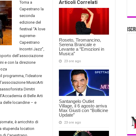
Articoli Correlati
Torna a
Capestrano la
seconda
edizione del
festival “A love
Iscr
supreme-
Roseto, Tiromancino,
Capestrano
Serena Brancale e
Levante a “Emozioni in
Incontri Jazz”,
Musica”
upporto dell’associazione
23 ore ago
ini e con la direzione
inoza
 il programma, l’ideatore
ell’associazione MusicArti
 e sassofonista Dimitri
ll’Accademia di Belle Arti
Santangelo Outlet
ica delle locandine – e
Village, il 6 agosto arriva
Max Giusti con “Bollicine
Update”
ornate, è arricchito di
23 ore ago
la stupenda location
um di Capestrano.