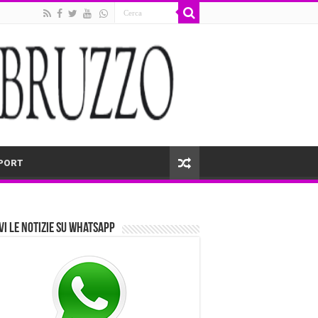
PORT
vi le notizie su Whatsapp