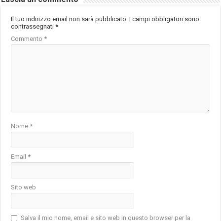
Il tuo indirizzo email non sarà pubblicato.
I campi obbligatori sono
contrassegnati
*
Commento
*
Nome
*
Email
*
Sito web
Salva il mio nome, email e sito web in questo browser per la