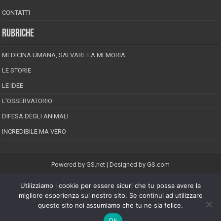
CONTATTI
RUBRICHE
MEDICINA UMANA, SALVARE LA MEMORIA
LE STORIE
LE IDEE
L’OSSERVATORIO
DIFESA DEGLI ANIMALI
INCREDIBILE MA VERO
Powered by
GS.net
| Designed by
GS.com
Utilizziamo i cookie per essere sicuri che tu possa avere la
EPINEION EDITRICE S.R.L.
P.Iva 02008710689
migliore esperienza sul nostro sito. Se continui ad utilizzare
Registrazione Tribunale di Pescara reg. speciale della stampa n.08/2012
questo sito noi assumiamo che tu ne sia felice.
Direttore responsabile: Maurizio Piccinino
Iscrizione al ROC n.22607
Ok