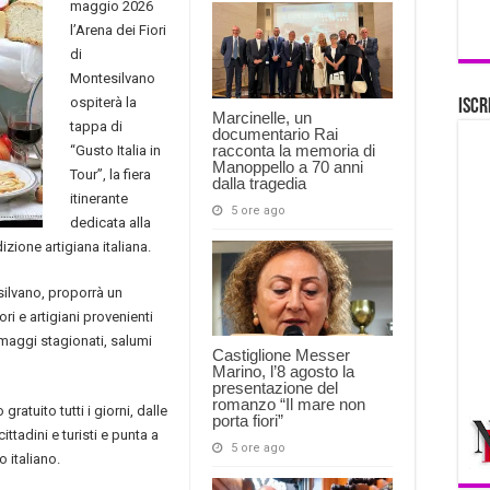
maggio 2026
l’Arena dei Fiori
di
Montesilvano
ospiterà la
Iscr
Marcinelle, un
tappa di
documentario Rai
racconta la memoria di
“Gusto Italia in
Manoppello a 70 anni
Tour”, la fiera
dalla tragedia
itinerante
5 ore ago
dedicata alla
izione artigiana italiana.
silvano, proporrà un
ri e artigiani provenienti
rmaggi stagionati, salumi
Castiglione Messer
Marino, l’8 agosto la
presentazione del
romanzo “Il mare non
ratuito tutti i giorni, dalle
porta fiori”
ttadini e turisti e punta a
5 ore ago
 italiano.