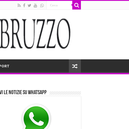
PORT
vi le notizie su Whatsapp