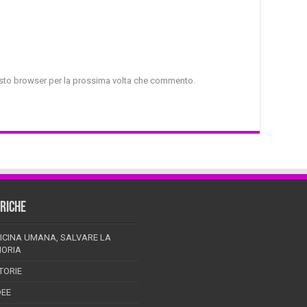
uesto browser per la prossima volta che commento.
RICHE
ICINA UMANA, SALVARE LA
ORIA
TORIE
DEE