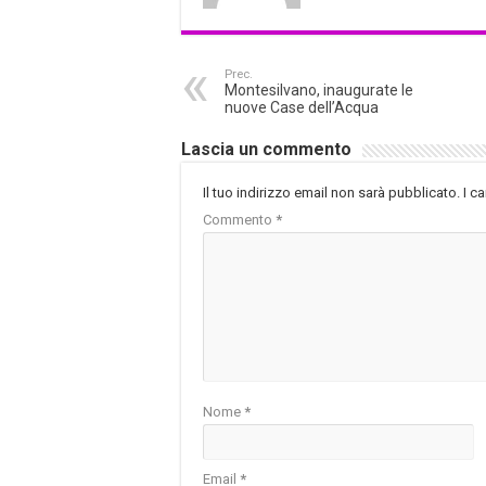
Prec.
Montesilvano, inaugurate le
nuove Case dell’Acqua
Lascia un commento
Il tuo indirizzo email non sarà pubblicato.
I c
Commento
*
Nome
*
Email
*