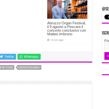
@Seg
Abruzzo Organ Festival,
il 9 agosto a Pescara il
concerto conclusivo con
Iscr
Matteo Imbruno
6 ore ago
Il 
Twitter
Whatsapp
A IN TOUR
MONTESILVANO