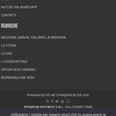
NOTIZIE VIA WHATSAPP
CONTATTI
RUBRICHE
MEDICINA UMANA, SALVARE LA MEMORIA
LE STORIE
LE IDEE
L’OSSERVATORIO
DIFESA DEGLI ANIMALI
INCREDIBILE MA VERO
Powered by
GS.net
| Designed by
GS.com
EPINEION EDITRICE S.R.L.
P.Iva 02008710689
Registrazione Tribunale di Pescara reg. speciale della stampa n.08/2012
Utilizziamo i cookie per essere sicuri che tu possa avere la