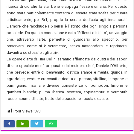
ricerca di ciò che fa star bene e appaga l’essere umano. Per questo
sono stata particolarmente contenta di essere stata scelta per curare
artisticamente, per Br1, proprio la serata dedicata agli innamorati.
L’amore che racchiude i 5 sensi è l’istinto che ogni singola persona
possiede. Da questa concezione è nato “Riflessi d’Istinto”, un viaggio
che, attraverso l’arte, permette di guardarsi allo specchio, per
osservarsi come si è veramente, senza nascondersi e reprimersi
davanti a se stessi e agli altri».
Le opere d’arte di Tina Bellini saranno affiancate dai gusti e dai sapori
di uno speciale menù preparato dal resident chef, Daniele D’Alberto,
che prevede: entrè di benvenuto; ostrica arance e menta, quinoa in
agrodolce, verdure croccanti e ricotta di pecora; vitellino, lampone e
parmigiano; riso alle diverse consistenze di pomodori, limone e
gamberi bianchi; pluma iberica scottata, topinambur e vermouth
rosso; spuma di latte, frutto della passione, rucola e cacao.
Post Views:
873