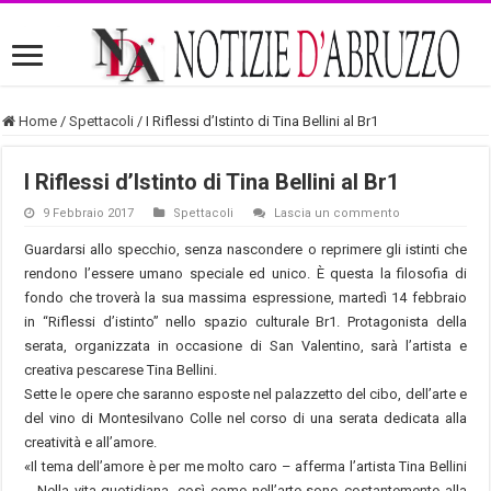
Home
/
Spettacoli
/
I Riflessi d’Istinto di Tina Bellini al Br1
I Riflessi d’Istinto di Tina Bellini al Br1
9 Febbraio 2017
Spettacoli
Lascia un commento
Guardarsi allo specchio, senza nascondere o reprimere gli istinti che
rendono l’essere umano speciale ed unico. È questa la filosofia di
fondo che troverà la sua massima espressione, martedì 14 febbraio
in “Riflessi d’istinto” nello spazio culturale Br1. Protagonista della
serata, organizzata in occasione di San Valentino, sarà l’artista e
creativa pescarese Tina Bellini.
Sette le opere che saranno esposte nel palazzetto del cibo, dell’arte e
del vino di Montesilvano Colle nel corso di una serata dedicata alla
creatività e all’amore.
«Il tema dell’amore è per me molto caro – afferma l’artista Tina Bellini
-. Nella vita quotidiana, così come nell’arte sono costantemente alla