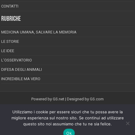
CONTATTI
RUBRICHE
MEDICINA UMANA, SALVARE LA MEMORIA
LE STORIE
LE IDEE
L’OSSERVATORIO
DIFESA DEGLI ANIMALI
INCREDIBILE MA VERO
Powered by
GS.net
| Designed by
GS.com
Utilizziamo i cookie per essere sicuri che tu possa avere la
EPINEION EDITRICE S.R.L.
P.Iva 02008710689
migliore esperienza sul nostro sito. Se continui ad utilizzare
Registrazione Tribunale di Pescara reg. speciale della stampa n.08/2012
questo sito noi assumiamo che tu ne sia felice.
Direttore responsabile: Maurizio Piccinino
Iscrizione al ROC n.22607
Ok
Riproduzione riservata © Copyright 2026, All Rights Reserved