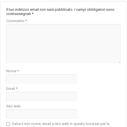
Il tuo indirizzo email non sarà pubblicato.
I campi obbligatori sono
contrassegnati
*
Commento
*
Nome
*
Email
*
Sito web
Salva il mio nome, email e sito web in questo browser per la