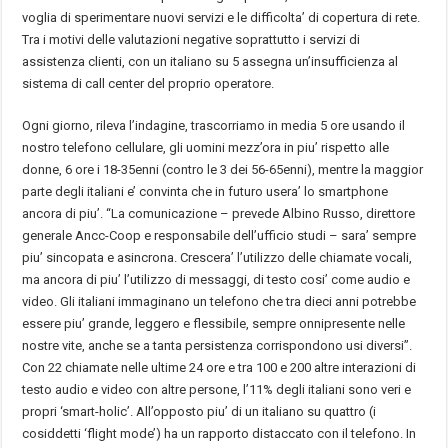
voglia di sperimentare nuovi servizi e le difficolta’ di copertura di rete.
Tra i motivi delle valutazioni negative soprattutto i servizi di
assistenza clienti, con un italiano su 5 assegna un’insufficienza al
sistema di call center del proprio operatore.
Ogni giorno, rileva l’indagine, trascorriamo in media 5 ore usando il
nostro telefono cellulare, gli uomini mezz’ora in piu’ rispetto alle
donne, 6 ore i 18-35enni (contro le 3 dei 56-65enni), mentre la maggior
parte degli italiani e’ convinta che in futuro usera’ lo smartphone
ancora di piu’. “La comunicazione – prevede Albino Russo, direttore
generale Ancc-Coop e responsabile dell’ufficio studi – sara’ sempre
piu’ sincopata e asincrona. Crescera’ l’utilizzo delle chiamate vocali,
ma ancora di piu’ l’utilizzo di messaggi, di testo cosi’ come audio e
video. Gli italiani immaginano un telefono che tra dieci anni potrebbe
essere piu’ grande, leggero e flessibile, sempre onnipresente nelle
nostre vite, anche se a tanta persistenza corrispondono usi diversi”.
Con 22 chiamate nelle ultime 24 ore e tra 100 e 200 altre interazioni di
testo audio e video con altre persone, l’11% degli italiani sono veri e
propri ‘smart-holic’. All’opposto piu’ di un italiano su quattro (i
cosiddetti ‘flight mode’) ha un rapporto distaccato con il telefono. In