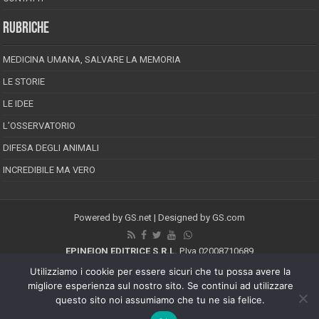
RUBRICHE
MEDICINA UMANA, SALVARE LA MEMORIA
LE STORIE
LE IDEE
L’OSSERVATORIO
DIFESA DEGLI ANIMALI
INCREDIBILE MA VERO
Powered by
GS.net
| Designed by
GS.com
EPINEION EDITRICE S.R.L.
P.Iva 02008710689
Registrazione Tribunale di Pescara reg. speciale della stampa n.08/2012
Utilizziamo i cookie per essere sicuri che tu possa avere la
Direttore responsabile: Maurizio Piccinino
migliore esperienza sul nostro sito. Se continui ad utilizzare
Iscrizione al ROC n.22607
questo sito noi assumiamo che tu ne sia felice.
Riproduzione riservata © Copyright 2026, All Rights Reserved