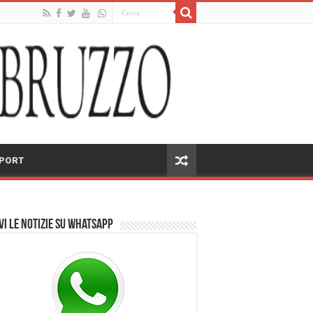
PORT
vi le notizie su Whatsapp