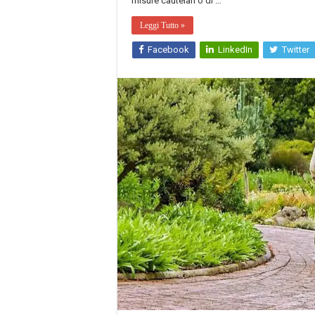
misure cautelari o di …
Leggi Tutto »
Facebook
LinkedIn
Twitter