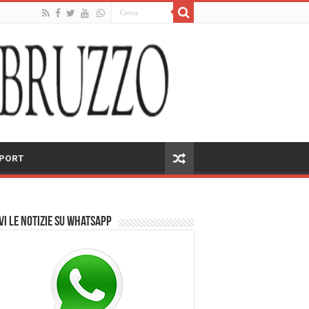
PORT
vi le notizie su Whatsapp