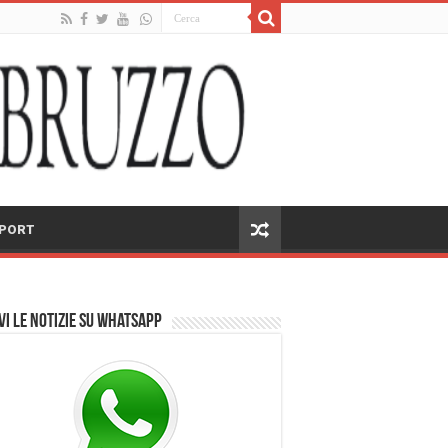
PORT
vi le notizie su Whatsapp