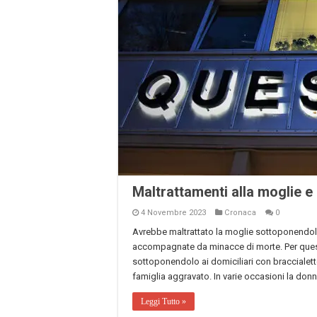
Maltrattamenti alla moglie e a
4 Novembre 2023
Cronaca
0
Avrebbe maltrattato la moglie sottoponendol
accompagnate da minacce di morte. Per quest
sottoponendolo ai domiciliari con braccialetto
famiglia aggravato. In varie occasioni la don
Leggi Tutto »