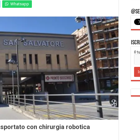
Whatsapp
@Seg
Iscr
Il 
asportato con chirurgia robotica