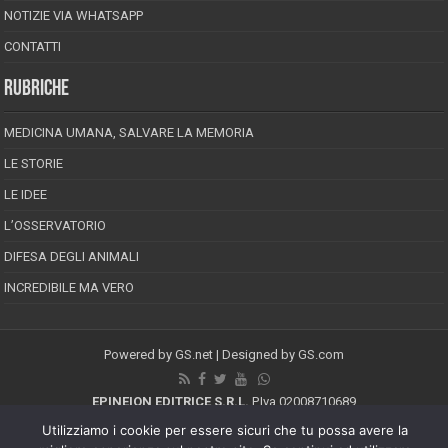
NOTIZIE VIA WHATSAPP
CONTATTI
RUBRICHE
MEDICINA UMANA, SALVARE LA MEMORIA
LE STORIE
LE IDEE
L’OSSERVATORIO
DIFESA DEGLI ANIMALI
INCREDIBILE MA VERO
Powered by
GS.net
| Designed by
GS.com
EPINEION EDITRICE S.R.L.
P.Iva 02008710689
Registrazione Tribunale di Pescara reg. speciale della stampa n.08/2012
Utilizziamo i cookie per essere sicuri che tu possa avere la
Direttore responsabile: Maurizio Piccinino