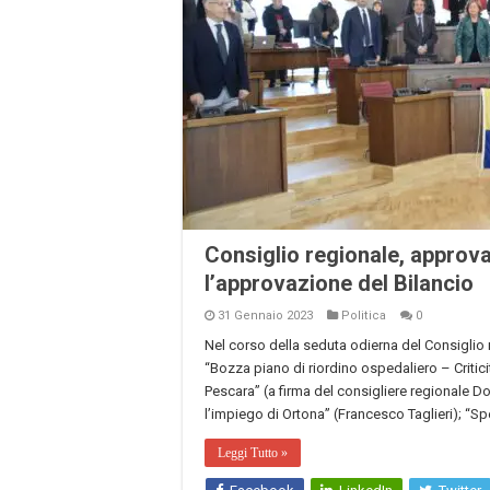
Consiglio regionale, approva
l’approvazione del Bilancio
31 Gennaio 2023
Politica
0
Nel corso della seduta odierna del Consiglio 
“Bozza piano di riordino ospedaliero – Criticità
Pescara” (a firma del consigliere regionale Do
l’impiego di Ortona” (Francesco Taglieri); “S
Leggi Tutto »