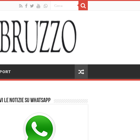
PORT
vi le notizie su Whatsapp