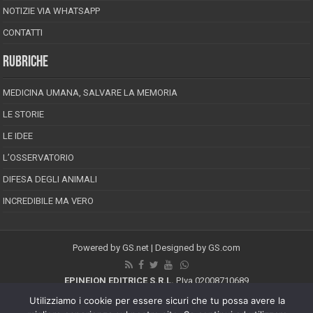
NOTIZIE VIA WHATSAPP
CONTATTI
RUBRICHE
MEDICINA UMANA, SALVARE LA MEMORIA
LE STORIE
LE IDEE
L’OSSERVATORIO
DIFESA DEGLI ANIMALI
INCREDIBILE MA VERO
Powered by
GS.net
| Designed by
GS.com
EPINEION EDITRICE S.R.L.
P.Iva 02008710689
Registrazione Tribunale di Pescara reg. speciale della stampa n.08/2012
Utilizziamo i cookie per essere sicuri che tu possa avere la
Direttore responsabile: Maurizio Piccinino