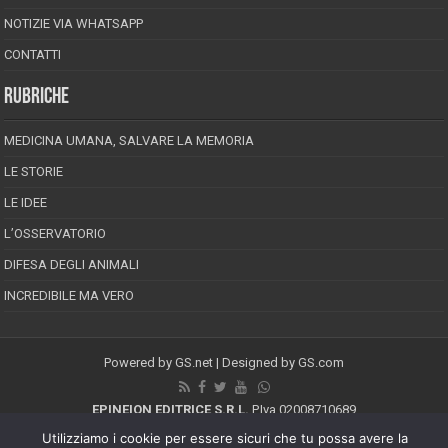
NOTIZIE VIA WHATSAPP
CONTATTI
RUBRICHE
MEDICINA UMANA, SALVARE LA MEMORIA
LE STORIE
LE IDEE
L’OSSERVATORIO
DIFESA DEGLI ANIMALI
INCREDIBILE MA VERO
Powered by
GS.net
| Designed by
GS.com
EPINEION EDITRICE S.R.L.
P.Iva 02008710689
Registrazione Tribunale di Pescara reg. speciale della stampa n.08/2012
Utilizziamo i cookie per essere sicuri che tu possa avere la
Direttore responsabile: Maurizio Piccinino