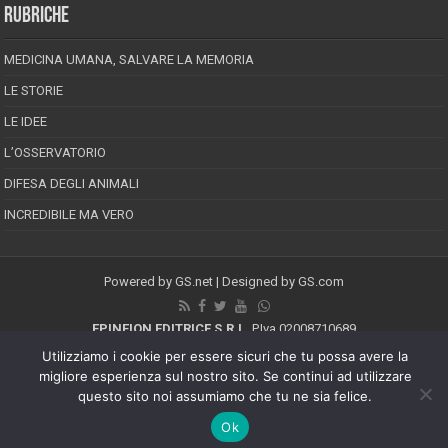
RUBRICHE
MEDICINA UMANA, SALVARE LA MEMORIA
LE STORIE
LE IDEE
L’OSSERVATORIO
DIFESA DEGLI ANIMALI
INCREDIBILE MA VERO
Powered by
GS.net
| Designed by
GS.com
EPINEION EDITRICE S.R.L.
P.Iva 02008710689
Registrazione Tribunale di Pescara reg. speciale della stampa n.08/2012
Utilizziamo i cookie per essere sicuri che tu possa avere la
Direttore responsabile: Maurizio Piccinino
migliore esperienza sul nostro sito. Se continui ad utilizzare
Iscrizione al ROC n.22607
questo sito noi assumiamo che tu ne sia felice.
Riproduzione riservata © Copyright 2026, All Rights Reserved
Ok