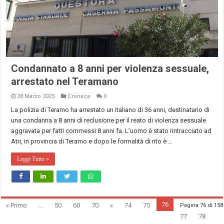
Condannato a 8 anni per violenza sessuale,
arrestato nel Teramano
28 Marzo 2025
Cronaca
0
La polizia di Teramo ha arrestato un italiano di 36 anni, destinatario di
una condanna a 8 anni di reclusione per il reato di violenza sessuale
aggravata per fatti commessi 8 anni fa. L’uomo è stato rintracciato ad
Atri, in provincia di Teramo e dopo le formalità di rito è …
Leggi Tutto »
76
« Primo
...
50
60
70
«
74
75
Pagina 76 di 158
77
78