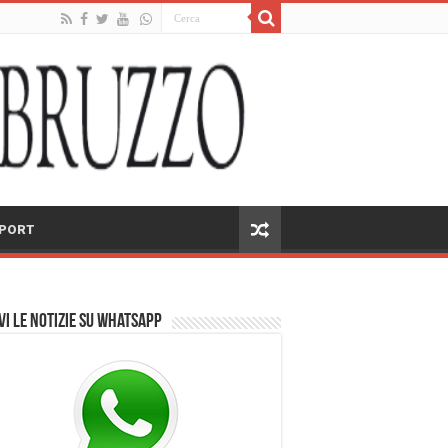
PORT
vi le notizie su Whatsapp