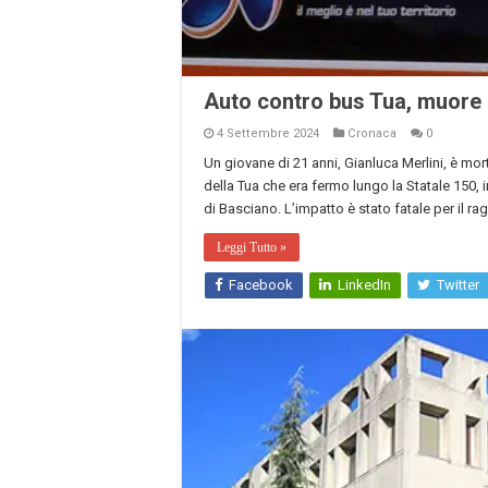
Auto contro bus Tua, muore
4 Settembre 2024
Cronaca
0
Un giovane di 21 anni, Gianluca Merlini, è mo
della Tua che era fermo lungo la Statale 150,
di Basciano. L’impatto è stato fatale per il r
Leggi Tutto »
Facebook
LinkedIn
Twitter