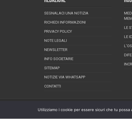
REDAZIONE
RUB
SEGNALACI UNA NOTIZIA
MED
MEM
RICHIEDI INFORMAZIONI
LE S
PRIVACY POLICY
LE I
NOTE LEGALI
L’O
NEWSLETTER
DIF
INFO SOCIETARIE
INC
SITEMAP
NOTIZIE VIA WHATSAPP
CONTATTI
EPINEION EDITRICE S.R.L.
P.Iva 02008710689
Utilizziamo i cookie per essere sicuri che tu possa 
Registrazione Tribunale di Pescara reg. speciale
Direttore responsabile: Maurizio Piccinino
Iscrizione al ROC n.22607
Riproduzione riservata © Copyright 2026, All Ri