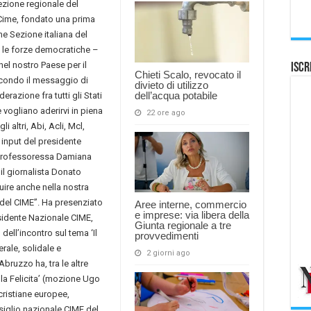
ezione regionale del
 Cime, fondato una prima
e Sezione italiana del
 le forze democratiche –
nel nostro Paese per il
Iscr
Chieti Scalo, revocato il
econdo il messaggio di
divieto di utilizzo
dell’acqua potabile
erazione fra tutti gli Stati
ogliano aderirvi in piena
22 ore ago
li altri, Abi, Acli, Mcl,
u input del presidente
a professoressa Damiana
l giornalista Donato
ituire anche nella nostra
 del CIME”. Ha presenziato
Aree interne, commercio
e imprese: via libera della
sidente Nazionale CIME,
Giunta regionale a tre
 dell’incontro sul tema ‘Il
provvedimenti
rale, solidale e
2 giorni ago
ruzzo ha, tra le altre
alla Felicita’ (mozione Ugo
 cristiane europee,
siglio nazionale CIME del