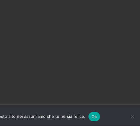
Powered by
GS.net
| Designed by
GS.com
esto sito noi assumiamo che tu ne sia felice.
Ok