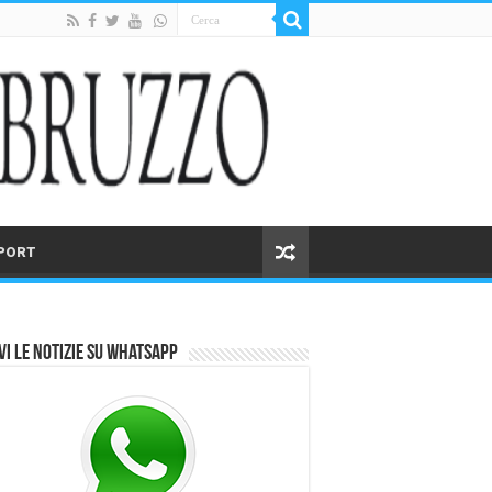
PORT
vi le notizie su Whatsapp