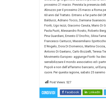
prossimo 21 marzo. Prevista la presenza del
Abruzzo per il prossimo 25 marzo a Roma per 
60 anni dal Trattato. Entrano a far parte del 
Balducci, Adriano Tocco, Damiana Guarascio,
Fioriti, Ugo Iezzi, Giacomo Cavuta, Mario Di
Paola Puoti, Alessandro Rosito, Roberto Berg
Pina Guardiani, Ernesto D’Onofrio, Silvia Farn
Francesco Cantucci, Massimiliano Spiriticchio
D’Angelo, Dora Di Domenico, Martina Coccia,
Antonio Di Gaetano, Carlo Bozzelli, Teresa Tieri
Movimento Europeo- aggiunge Fioriti- ha deci
sensibilizzare il mondo associativo ed i part
Popoli e non dell’affarismo bancario, un’Euro
cuore. Per questa ragione, sabato 25 saremo 
Post Views:
527
Facebook
LinkedIn
Condividi