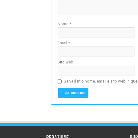
Nome
*
Email
*
Sito web
Salva il mio nome, email e sito web in q