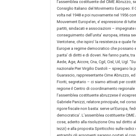
l’assemblea costituente del CIME Abruzzo, s
Consiglio Italiano del Movimento Europeo. Il
volta nel 1948 e poi nuovamente nel 1956 com
Mouvement Europe’en, e’ espressione di tutte
partiti, sindacati e associazioni – impegnate 
conseguimento dell’unita’ europea, intesa s
Ventotene, che ispiro’ la resistenza e quale fed
Europei a regime democratico che possano e v
parita’ di diritti e di doveri. Ne fanno parte, tra g
Aede, Age, Aiccre, Cna, Cgil, Cisl, Uil, Ugl. “S
nazionale Pier Virgilio Dastoli – spiegano l
Guarascio, rappresentante Cime Abruzzo, ed i
Fioriti, segretario – ci siamo attivati per cost
regione il Centro di coordinamento regionale
l’assemblea costituente abruzzese il vicepre
Gabriele Panizzi, relatore principale, nel corso
rigore fiscale non basta: serve un’Europa, fede
democratica’. L’assemblea costituente CIME Ab
cose, aderito alla risoluzione Onu sul diritto 
Iezzi) e alla proposta Spiriticchio sulle radici
entrambi gli argomenti saranno portati al con