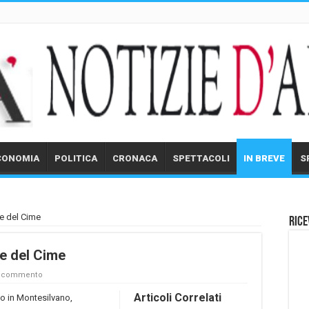
CONOMIA
POLITICA
CRONACA
SPETTACOLI
IN BREVE
S
ne del Cime
Rice
ne del Cime
n commento
Articoli Correlati
ico in Montesilvano,