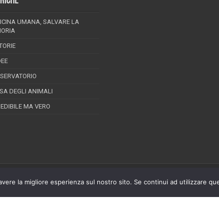
RICHE
ICINA UMANA, SALVARE LA
ORIA
TORIE
DEE
SSERVATORIO
ESA DEGLI ANIMALI
REDIBILE MA VERO
avere la migliore esperienza sul nostro sito. Se continui ad utilizzare qu
 della stampa n.08/2012
ghts Reserved