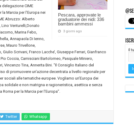
la delegazione CIME
@Seg
la Marcia per l’Europa nei
Pescara, approvate le
CIME Abruzzo: Alberto
graduatorie dei nidi: 336
bambini ammessi
 Lino Venturelli,Donato
3 giorni ago
 Giacomo, Marina Febo,
hella, Annapaola Di Ienno,
Iscr
ese, Mauro Trivellone,
Il 
, Giulio Scrivani, Franco Lacche’, Giuseppe Ferrari, Gianfranco
 Pio Coccia, Camisciani Bartolomeo, Pasquale Miniero,
, Vincenzo Tina, Annerita Bini. “Il Consiglio Italiano del
so di promuovere un’azione decentrata a livello regionale per
ner sociali alle tematiche europee. Vogliamo un’Europa dei
pa solidale e non matrigna e ragioneristica, asettica e senza
a Roma per la Marcia per l’Europa”.
Twitter
Whatsapp