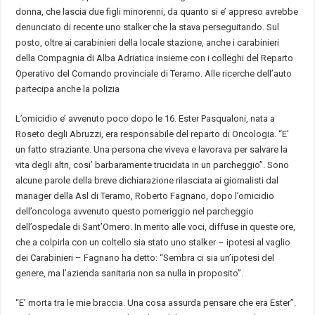
donna, che lascia due figli minorenni, da quanto si e’ appreso avrebbe
denunciato di recente uno stalker che la stava perseguitando. Sul
posto, oltre ai carabinieri della locale stazione, anche i carabinieri
della Compagnia di Alba Adriatica insieme con i colleghi del Reparto
Operativo del Comando provinciale di Teramo. Alle ricerche dell’auto
partecipa anche la polizia
L’omicidio e’ avvenuto poco dopo le 16. Ester Pasqualoni, nata a
Roseto degli Abruzzi, era responsabile del reparto di Oncologia. “E’
un fatto straziante. Una persona che viveva e lavorava per salvare la
vita degli altri, cosi’ barbaramente trucidata in un parcheggio”. Sono
alcune parole della breve dichiarazione rilasciata ai giornalisti dal
manager della Asl di Teramo, Roberto Fagnano, dopo l’omicidio
dell’oncologa avvenuto questo pomeriggio nel parcheggio
dell’ospedale di Sant’Omero. In merito alle voci, diffuse in queste ore,
che a colpirla con un coltello sia stato uno stalker – ipotesi al vaglio
dei Carabinieri – Fagnano ha detto: “Sembra ci sia un’ipotesi del
genere, ma l’azienda sanitaria non sa nulla in proposito”.
“E’ morta tra le mie braccia. Una cosa assurda pensare che era Ester”.