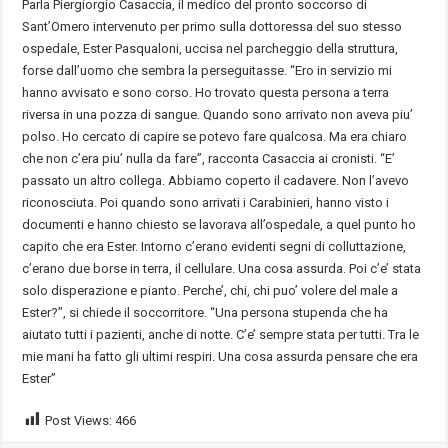
Parla Piergiorgio Casaccia, il medico del pronto soccorso di
Sant’Omero intervenuto per primo sulla dottoressa del suo stesso
ospedale, Ester Pasqualoni, uccisa nel parcheggio della struttura,
forse dall’uomo che sembra la perseguitasse. “Ero in servizio mi
hanno avvisato e sono corso. Ho trovato questa persona a terra
riversa in una pozza di sangue. Quando sono arrivato non aveva piu’
polso. Ho cercato di capire se potevo fare qualcosa. Ma era chiaro
che non c’era piu’ nulla da fare”, racconta Casaccia ai cronisti. “E’
passato un altro collega. Abbiamo coperto il cadavere. Non l’avevo
riconosciuta. Poi quando sono arrivati i Carabinieri, hanno visto i
documenti e hanno chiesto se lavorava all’ospedale, a quel punto ho
capito che era Ester. Intorno c’erano evidenti segni di colluttazione,
c’erano due borse in terra, il cellulare. Una cosa assurda. Poi c’e’ stata
solo disperazione e pianto. Perche’, chi, chi puo’ volere del male a
Ester?”, si chiede il soccorritore. “Una persona stupenda che ha
aiutato tutti i pazienti, anche di notte. C’e’ sempre stata per tutti. Tra le
mie mani ha fatto gli ultimi respiri. Una cosa assurda pensare che era
Ester”
Post Views:
466