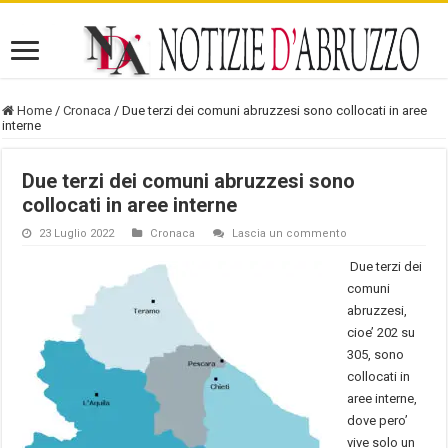
Home
/
Cronaca
/
Due terzi dei comuni abruzzesi sono collocati in aree
interne
Due terzi dei comuni abruzzesi sono
collocati in aree interne
23 Luglio 2022
Cronaca
Lascia un commento
Due terzi dei
comuni
abruzzesi,
cioe’ 202 su
305, sono
collocati in
aree interne,
dove pero’
vive solo un