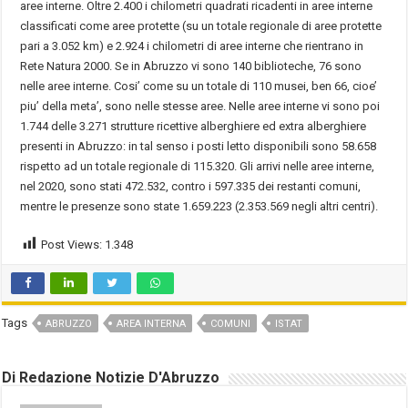
aree interne. Oltre 2.400 i chilometri quadrati ricadenti in aree interne
classificati come aree protette (su un totale regionale di aree protette
pari a 3.052 km) e 2.924 i chilometri di aree interne che rientrano in
Rete Natura 2000. Se in Abruzzo vi sono 140 biblioteche, 76 sono
nelle aree interne. Cosi’ come su un totale di 110 musei, ben 66, cioe’
piu’ della meta’, sono nelle stesse aree. Nelle aree interne vi sono poi
1.744 delle 3.271 strutture ricettive alberghiere ed extra alberghiere
presenti in Abruzzo: in tal senso i posti letto disponibili sono 58.658
rispetto ad un totale regionale di 115.320. Gli arrivi nelle aree interne,
nel 2020, sono stati 472.532, contro i 597.335 dei restanti comuni,
mentre le presenze sono state 1.659.223 (2.353.569 negli altri centri).
Post Views:
1.348
Tags
ABRUZZO
AREA INTERNA
COMUNI
ISTAT
Di Redazione Notizie D'Abruzzo