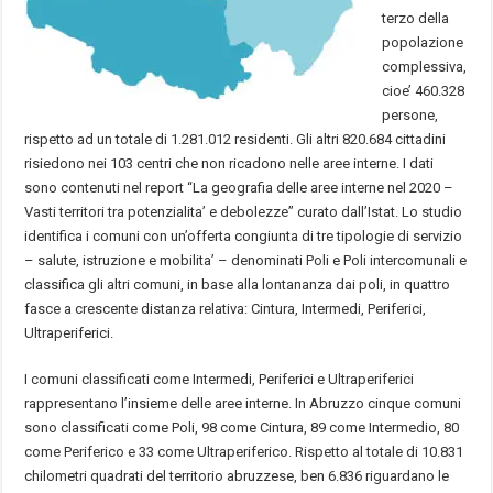
terzo della
popolazione
complessiva,
cioe’ 460.328
persone,
rispetto ad un totale di 1.281.012 residenti. Gli altri 820.684 cittadini
risiedono nei 103 centri che non ricadono nelle aree interne. I dati
sono contenuti nel report “La geografia delle aree interne nel 2020 –
Vasti territori tra potenzialita’ e debolezze” curato dall’Istat. Lo studio
identifica i comuni con un’offerta congiunta di tre tipologie di servizio
– salute, istruzione e mobilita’ – denominati Poli e Poli intercomunali e
classifica gli altri comuni, in base alla lontananza dai poli, in quattro
fasce a crescente distanza relativa: Cintura, Intermedi, Periferici,
Ultraperiferici.
I comuni classificati come Intermedi, Periferici e Ultraperiferici
rappresentano l’insieme delle aree interne. In Abruzzo cinque comuni
sono classificati come Poli, 98 come Cintura, 89 come Intermedio, 80
come Periferico e 33 come Ultraperiferico. Rispetto al totale di 10.831
chilometri quadrati del territorio abruzzese, ben 6.836 riguardano le