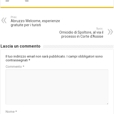
Prec.
Abruzzo Welcome, esperienze
gratuite per i turisti
Succ.
Omicidio di Spoltore, al via il
processo in Corte d’Assise
Lascia un commento
Il tuo indirizzo email non sarà pubblicato.
I campi obbligatori sono
contrassegnati
*
Commento
*
Nome
*