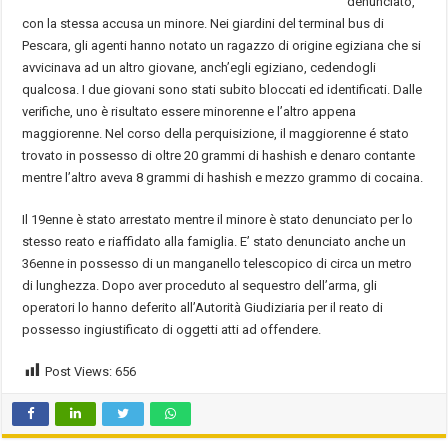
denunciato,
con la stessa accusa un minore. Nei giardini del terminal bus di
Pescara, gli agenti hanno notato un ragazzo di origine egiziana che si
avvicinava ad un altro giovane, anch’egli egiziano, cedendogli
qualcosa. I due giovani sono stati subito bloccati ed identificati. Dalle
verifiche, uno è risultato essere minorenne e l’altro appena
maggiorenne. Nel corso della perquisizione, il maggiorenne é stato
trovato in possesso di oltre 20 grammi di hashish e denaro contante
mentre l’altro aveva 8 grammi di hashish e mezzo grammo di cocaina.
Il 19enne è stato arrestato mentre il minore è stato denunciato per lo
stesso reato e riaffidato alla famiglia. E’ stato denunciato anche un
36enne in possesso di un manganello telescopico di circa un metro
di lunghezza. Dopo aver proceduto al sequestro dell’arma, gli
operatori lo hanno deferito all’Autorità Giudiziaria per il reato di
possesso ingiustificato di oggetti atti ad offendere.
Post Views:
656