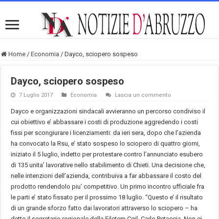
Home
/
Economia
/
Dayco, sciopero sospeso
Dayco, sciopero sospeso
7 Luglio 2017
Economia
Lascia un commento
Dayco e organizzazioni sindacali avvieranno un percorso condiviso il
cui obiettivo e’ abbassare i costi di produzione aggredendo i costi
fissi per scongiurare i licenziamenti: da ieri sera, dopo che l’azienda
ha convocato la Rsu, e’ stato sospeso lo sciopero di quattro giorni,
iniziato il 5 luglio, indetto per protestare contro l’annunciato esubero
di 135 unita’ lavorative nello stabilimento di Chieti. Una decisione che,
nelle intenzioni dell’azienda, contribuiva a far abbassare il costo del
prodotto rendendolo piu’ competitivo. Un primo incontro ufficiale fra
le parti e’ stato fissato per il prossimo 18 luglio. “Questo e’ il risultato
di un grande sforzo fatto dai lavoratori attraverso lo sciopero – ha
detto il segretario regionale della Filctem Cgil, Carlo Petaccia. Non ci