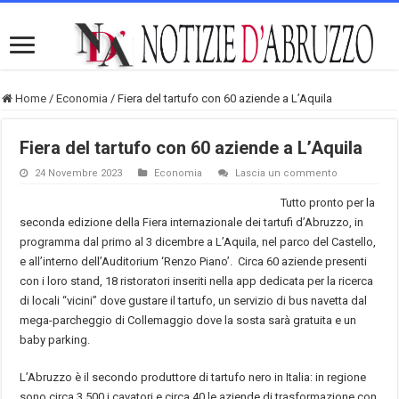
Home
/
Economia
/
Fiera del tartufo con 60 aziende a L’Aquila
Fiera del tartufo con 60 aziende a L’Aquila
24 Novembre 2023
Economia
Lascia un commento
Tutto pronto per la
seconda edizione della Fiera internazionale dei tartufi d’Abruzzo, in
programma dal primo al 3 dicembre a L’Aquila, nel parco del Castello,
e all’interno dell’Auditorium ‘Renzo Piano’. Circa 60 aziende presenti
con i loro stand, 18 ristoratori inseriti nella app dedicata per la ricerca
di locali “vicini” dove gustare il tartufo, un servizio di bus navetta dal
mega-parcheggio di Collemaggio dove la sosta sarà gratuita e un
baby parking.
L’Abruzzo è il secondo produttore di tartufo nero in Italia: in regione
sono circa 3.500 i cavatori e circa 40 le aziende di trasformazione con