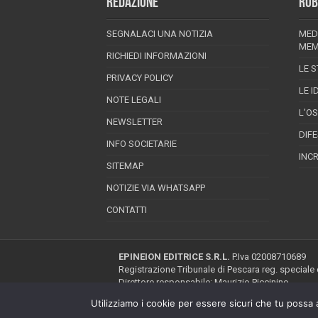
REDAZIONE
RUB
SEGNALACI UNA NOTIZIA
MED
MEM
RICHIEDI INFORMAZIONI
LE S
PRIVACY POLICY
LE I
NOTE LEGALI
L’O
NEWSLETTER
DIF
INFO SOCIETARIE
INC
SITEMAP
NOTIZIE VIA WHATSAPP
CONTATTI
EPINEION EDITRICE S.R.L.
P.Iva 02008710689
Registrazione Tribunale di Pescara reg. speciale
Direttore responsabile: Maurizio Piccinino
Iscrizione al ROC n.22607
Utilizziamo i cookie per essere sicuri che tu possa 
Riproduzione riservata © Copyright 2026, All Ri