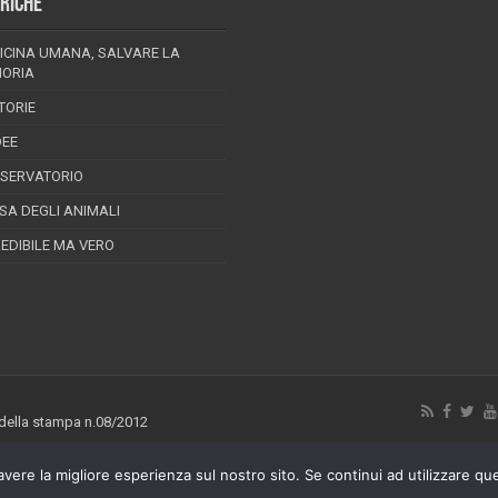
RICHE
ICINA UMANA, SALVARE LA
ORIA
TORIE
DEE
SSERVATORIO
ESA DEGLI ANIMALI
REDIBILE MA VERO
 della stampa n.08/2012
avere la migliore esperienza sul nostro sito. Se continui ad utilizzare qu
ghts Reserved