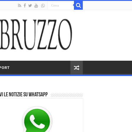
PORT
vi le notizie su Whatsapp