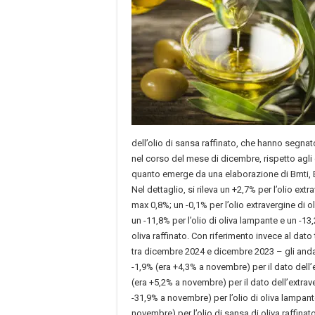
dell’olio di sansa raffinato, che hanno segnato
nel corso del mese di dicembre, rispetto agli 
quanto emerge da una elaborazione di Bmti, 
Nel dettaglio, si rileva un +2,7% per l’olio extr
max 0,8%; un -0,1% per l’olio extravergine di o
un -11,8% per l’olio di oliva lampante e un -13,
oliva raffinato. Con riferimento invece al dat
tra dicembre 2024 e dicembre 2023 – gli anda
-1,9% (era +4,3% a novembre) per il dato dell’
(era +5,2% a novembre) per il dato dell’extrav
-31,9% a novembre) per l’olio di oliva lampant
novembre) per l’olio di sansa di oliva raffinato