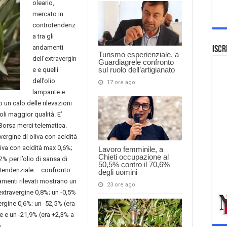
oleario,
mercato in
controtendenz
a tra gli
andamenti
Iscr
Turismo esperienziale, a
dell’extravergin
Guardiagrele confronto
sul ruolo dell’artigianato
e e quelli
dell’olio
17 ore ago
lampante e
 un calo delle rilevazioni
oli maggior qualità. E’
Borsa merci telematica.
avergine di oliva con acidità
liva con acidità max 0,6%;
Lavoro femminile, a
Chieti occupazione al
2% per l’olio di sansa di
50,5% contro il 70,6%
o tendenziale – confronto
degli uomini
menti rilevati mostrano un
23 ore ago
extravergine 0,8%; un -0,5%
ergine 0,6%; un -52,5% (era
e e un -21,9% (era +2,3% a
.