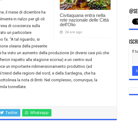
@Seg
ione, il mese di dicembre ha
Civitaquana entra nella
mente in rialzo per gli oli
rete nazionale delle Città
dell’Olio
resa di coscienza sulla
ato un particolare
24 ore ago
 fa. “A tal riguardo, si
Iscr
ione olearia della presente
Il 
ha visto un aumento della produzione (in diversi casi più che
riori rispetto alla stagione scorsa) e un centro-sud
vece un importante ridimensionamento produttivo (ad
l trend delle regioni del nord, e della Sardegna, che ha
sottolinea la nota di Bmti. Nel complesso, comunque, la
ila tonnellate.
Twitter
Whatsapp