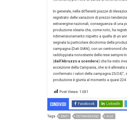
In generale, nelle differenti piazze di rilevaz
registrato delle variazioni di prezzo tendenzial
extravergine nazionali, conseguenza di una p
produzione olearia che, come noto, ha registr
ridimensionamento rispetto a quella di un anno
segnala la particolare dicotomia della produz
campagna (Dati SIAN), con un centronord che 
raddoppiata nonostante delle rese sempre infe
(
dall’Abruzzo a scendere
) che ha visto in
eccezione della Campania, che si è allineata a
confermato i valori della campagna 23/24)”, 
produzione è giunta al momento a quasi 224 m
Post Views:
1.031
Facebook
LinkedIn
Condividi
Tags
BMTI
EXTRAVERGINE
OLIO