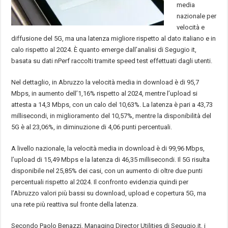
media
nazionale per
velocità e
diffusione del 5G, ma una latenza migliore rispetto al dato italiano e in
calo rispetto al 2024. È quanto emerge dall’analisi di Segugio it,
basata su dati nPerf raccolti tramite speed test effettuati dagli utenti.
Nel dettaglio, in Abruzzo la velocità media in download è di 95,7
Mbps, in aumento dell’1,16% rispetto al 2024, mentre l’upload si
attesta a 14,3 Mbps, con un calo del 10,63%. La latenza è pari a 43,73
millisecondi, in miglioramento del 10,57%, mentre la disponibilità del
5G è al 23,06%, in diminuzione di 4,06 punti percentuali.
A livello nazionale, la velocità media in download è di 99,96 Mbps,
l’upload di 15,49 Mbps e la latenza di 46,35 millisecondi. Il 5G risulta
disponibile nel 25,85% dei casi, con un aumento di oltre due punti
percentuali rispetto al 2024. Il confronto evidenzia quindi per
l’Abruzzo valori più bassi su download, upload e copertura 5G, ma
una rete più reattiva sul fronte della latenza.
Secondo Paolo Benazzi, Managing Director Utilities di Segugio.it, i