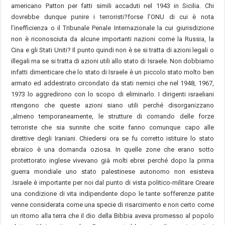
americano Patton per fatti simili accaduti nel 1943 in Sicilia. Chi
dovrebbe dunque punire i terroristi?forse l’ONU di cui è nota
l’inefficienza o il Tribunale Penale Internazionale la cui giurisdizione
non è riconosciuta da alcune importanti nazioni come la Russia, la
Cina e gli Stati Uniti? Il punto quindi non è se si tratta di azioni legali o
illegali ma se si tratta di azioni utili allo stato di Israele. Non dobbiamo
infatti dimenticare che lo stato di Israele è un piccolo stato molto ben
armato ed addestrato circondato da stati nemici che nel 1948, 1967,
1973 lo aggredirono con lo scopo di eliminarlo. I dirigenti israeliani
ritengono che queste azioni siano utili perché disorganizzano
,almeno temporaneamente, le strutture di comando delle forze
terroriste che sia sunnite che sciite fanno comunque capo alle
direttive degli Iraniani. Chiedersi ora se fu corretto istituire lo stato
ebraico è una domanda oziosa. In quelle zone che erano sotto
protettorato inglese vivevano già molti ebrei perché dopo la prima
guerra mondiale uno stato palestinese autonomo non esisteva
.Israele è importante per noi dal punto di vista politico-militare Creare
una condizione di vita indipendente dopo le tante sofferenze patite
venne considerata come una specie di risarcimento e non certo come
un ritorno alla terra che il dio della Bibbia aveva promesso al popolo