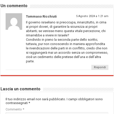
Un commento
Tommaso Ricchiuti
5 Agosto 2024 a 1:21 am
Il governo israeliano si preoccupa, innanzitutto, in cima
ai propri doveri, di garantire la sicurezza ai propri
abitanti; se venisse meno questa vitale percezione, chi
rimarrebbe a vivere in Israele?
Condivido in pieno la seconda parte dello scritto;
tuttavia, pur non conoscendo in maniera approfondita
le rivendicazioni delle parti in in conflitto, credo che non
si raggiungerà mai un accordo senza un compromesso,
cioè un cedimento delle pretese dell’una e dell’altra
parte.
Rispondi
Lascia un commento
Il tuo indirizzo email non sarà pubblicato.
I campi obbligatori sono
contrassegnati
*
Commento
*