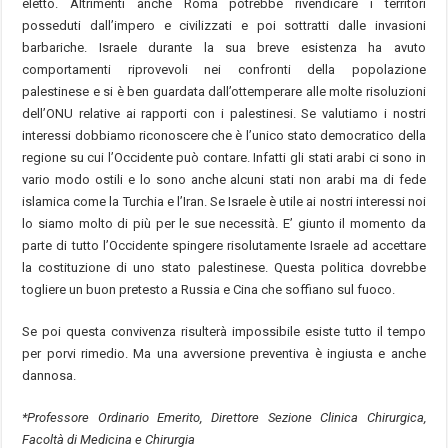
eletto. Altrimenti anche Roma potrebbe rivendicare i territori
posseduti dall’impero e civilizzati e poi sottratti dalle invasioni
barbariche. Israele durante la sua breve esistenza ha avuto
comportamenti riprovevoli nei confronti della popolazione
palestinese e si è ben guardata dall’ottemperare alle molte risoluzioni
dell’ONU relative ai rapporti con i palestinesi. Se valutiamo i nostri
interessi dobbiamo riconoscere che è l’unico stato democratico della
regione su cui l’Occidente può contare. Infatti gli stati arabi ci sono in
vario modo ostili e lo sono anche alcuni stati non arabi ma di fede
islamica come la Turchia e l’Iran. Se Israele è utile ai nostri interessi noi
lo siamo molto di più per le sue necessità. E’ giunto il momento da
parte di tutto l’Occidente spingere risolutamente Israele ad accettare
la costituzione di uno stato palestinese. Questa politica dovrebbe
togliere un buon pretesto a Russia e Cina che soffiano sul fuoco.
Se poi questa convivenza risulterà impossibile esiste tutto il tempo
per porvi rimedio. Ma una avversione preventiva è ingiusta e anche
dannosa.
*Professore Ordinario Emerito, Direttore Sezione Clinica Chirurgica,
Facoltà di Medicina e Chirurgia