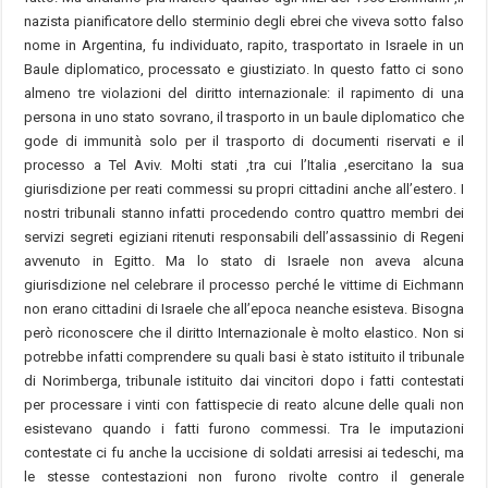
nazista pianificatore dello sterminio degli ebrei che viveva sotto falso
nome in Argentina, fu individuato, rapito, trasportato in Israele in un
Baule diplomatico, processato e giustiziato. In questo fatto ci sono
almeno tre violazioni del diritto internazionale: il rapimento di una
persona in uno stato sovrano, il trasporto in un baule diplomatico che
gode di immunità solo per il trasporto di documenti riservati e il
processo a Tel Aviv. Molti stati ,tra cui l’Italia ,esercitano la sua
giurisdizione per reati commessi su propri cittadini anche all’estero. I
nostri tribunali stanno infatti procedendo contro quattro membri dei
servizi segreti egiziani ritenuti responsabili dell’assassinio di Regeni
avvenuto in Egitto. Ma lo stato di Israele non aveva alcuna
giurisdizione nel celebrare il processo perché le vittime di Eichmann
non erano cittadini di Israele che all’epoca neanche esisteva. Bisogna
però riconoscere che il diritto Internazionale è molto elastico. Non si
potrebbe infatti comprendere su quali basi è stato istituito il tribunale
di Norimberga, tribunale istituito dai vincitori dopo i fatti contestati
per processare i vinti con fattispecie di reato alcune delle quali non
esistevano quando i fatti furono commessi. Tra le imputazioni
contestate ci fu anche la uccisione di soldati arresisi ai tedeschi, ma
le stesse contestazioni non furono rivolte contro il generale