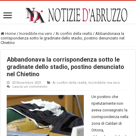
Home
/
Incredibile ma vero
/
Ai confini della realtà
/
Abbandonava la
corrispondenza sotto le gradinate dello stadio, postino denunciato nel
Chietino
Abbandonava la corrispondenza sotto le
gradinate dello stadio, postino denunciato
nel Chietino
20 Novembre 2021
Ai confini della realtà
,
Incredibile ma vero
Lascia un commento
Un postino che
ripetutamente non
aveva consegnato la
corrispondenza nella
zona di Caldari di
Ortona,